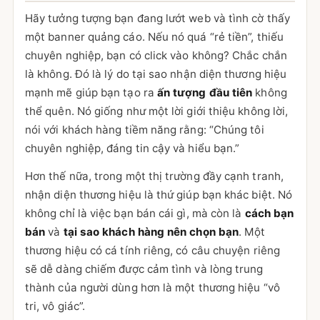
Hãy tưởng tượng bạn đang lướt web và tình cờ thấy
một banner quảng cáo. Nếu nó quá “rẻ tiền”, thiếu
chuyên nghiệp, bạn có click vào không? Chắc chắn
là không. Đó là lý do tại sao nhận diện thương hiệu
mạnh mẽ giúp bạn tạo ra
ấn tượng đầu tiên
không
thể quên. Nó giống như một lời giới thiệu không lời,
nói với khách hàng tiềm năng rằng: “Chúng tôi
chuyên nghiệp, đáng tin cậy và hiểu bạn.”
Hơn thế nữa, trong một thị trường đầy cạnh tranh,
nhận diện thương hiệu là thứ giúp bạn khác biệt. Nó
không chỉ là việc bạn bán cái gì, mà còn là
cách bạn
bán
và
tại sao khách hàng nên chọn bạn
. Một
thương hiệu có cá tính riêng, có câu chuyện riêng
sẽ dễ dàng chiếm được cảm tình và lòng trung
thành của người dùng hơn là một thương hiệu “vô
tri, vô giác”.