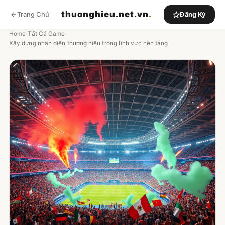
thuonghieu.net.vn
.
Trang Chủ
Đăng Ký
Home
›
Tất Cả Game
›
Xây dựng nhận diện thương hiệu trong lĩnh vực nền tảng