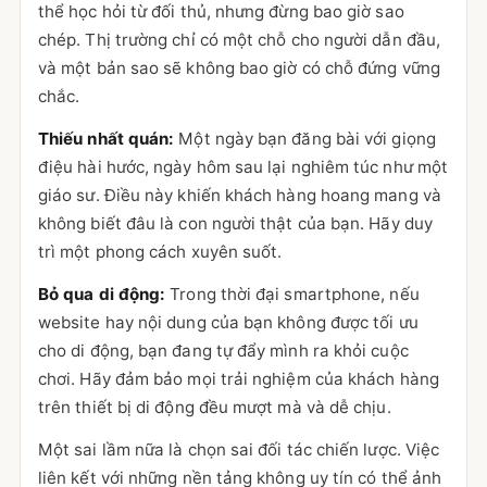
thể học hỏi từ đối thủ, nhưng đừng bao giờ sao
chép. Thị trường chỉ có một chỗ cho người dẫn đầu,
và một bản sao sẽ không bao giờ có chỗ đứng vững
chắc.
Thiếu nhất quán:
Một ngày bạn đăng bài với giọng
điệu hài hước, ngày hôm sau lại nghiêm túc như một
giáo sư. Điều này khiến khách hàng hoang mang và
không biết đâu là con người thật của bạn. Hãy duy
trì một phong cách xuyên suốt.
Bỏ qua di động:
Trong thời đại smartphone, nếu
website hay nội dung của bạn không được tối ưu
cho di động, bạn đang tự đẩy mình ra khỏi cuộc
chơi. Hãy đảm bảo mọi trải nghiệm của khách hàng
trên thiết bị di động đều mượt mà và dễ chịu.
Một sai lầm nữa là chọn sai đối tác chiến lược. Việc
liên kết với những nền tảng không uy tín có thể ảnh