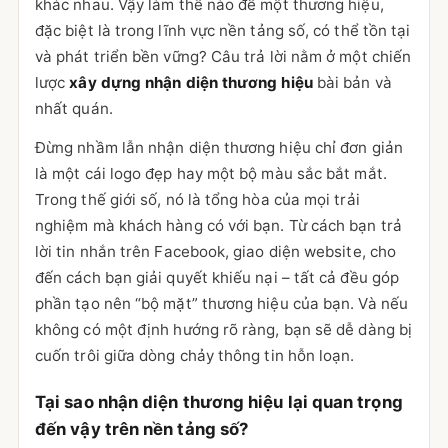
khác nhau. Vậy làm thế nào để một thương hiệu,
đặc biệt là trong lĩnh vực nền tảng số, có thể tồn tại
và phát triển bền vững? Câu trả lời nằm ở một chiến
lược
xây dựng nhận diện thương hiệu
bài bản và
nhất quán.
Đừng nhầm lẫn nhận diện thương hiệu chỉ đơn giản
là một cái logo đẹp hay một bộ màu sắc bắt mắt.
Trong thế giới số, nó là tổng hòa của mọi trải
nghiệm mà khách hàng có với bạn. Từ cách bạn trả
lời tin nhắn trên Facebook, giao diện website, cho
đến cách bạn giải quyết khiếu nại – tất cả đều góp
phần tạo nên “bộ mặt” thương hiệu của bạn. Và nếu
không có một định hướng rõ ràng, bạn sẽ dễ dàng bị
cuốn trôi giữa dòng chảy thông tin hỗn loạn.
Tại sao nhận diện thương hiệu lại quan trọng
đến vậy trên nền tảng số?