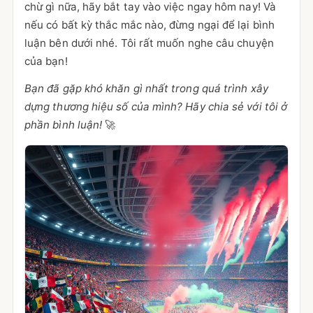
chừ gì nữa, hãy bắt tay vào việc ngay hôm nay! Và
nếu có bất kỳ thắc mắc nào, đừng ngại để lại bình
luận bên dưới nhé. Tôi rất muốn nghe câu chuyện
của bạn!
Bạn đã gặp khó khăn gì nhất trong quá trình xây
dựng thương hiệu số của mình? Hãy chia sẻ với tôi ở
phần bình luận!
🚀