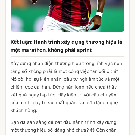
Kết luận: Hành trình xây dựng thương hiệu là
một marathon, không phải sprint
Xây dựng nhận diện thương hiệu trong lĩnh vực nền
tảng số không phải là một công việc “ăn xổi ở thì”.
Nó đòi hỏi sự kiên nhẫn, đầu tư nghiêm túc và một
chiến lược dài hạn. Đừng nản lòng nếu chưa thấy
kết quả ngay lập tức. Hãy kiên trì với câu chuyện
của mình, duy trì sự nhất quán, và luôn lắng nghe
khách hàng.
Bạn đã sẵn sàng để bắt đầu hành trình xây dựng
một thương hiệu số đáng nhớ chưa? 😊 Còn chần