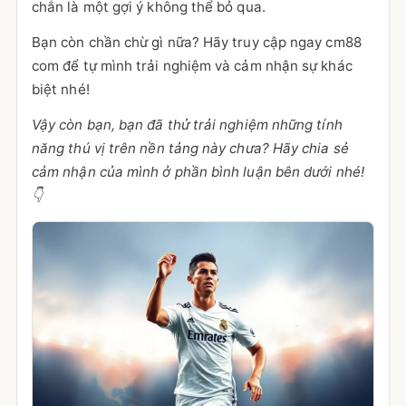
chắn là một gợi ý không thể bỏ qua.
Bạn còn chần chừ gì nữa? Hãy truy cập ngay cm88
com để tự mình trải nghiệm và cảm nhận sự khác
biệt nhé!
Vậy còn bạn, bạn đã thử trải nghiệm những tính
năng thú vị trên nền tảng này chưa? Hãy chia sẻ
cảm nhận của mình ở phần bình luận bên dưới nhé!
👇