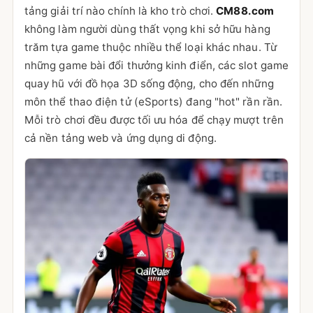
tảng giải trí nào chính là kho trò chơi.
CM88.com
không làm người dùng thất vọng khi sở hữu hàng
trăm tựa game thuộc nhiều thể loại khác nhau. Từ
những game bài đổi thưởng kinh điển, các slot game
quay hũ với đồ họa 3D sống động, cho đến những
môn thể thao điện tử (eSports) đang "hot" rần rần.
Mỗi trò chơi đều được tối ưu hóa để chạy mượt trên
cả nền tảng web và ứng dụng di động.