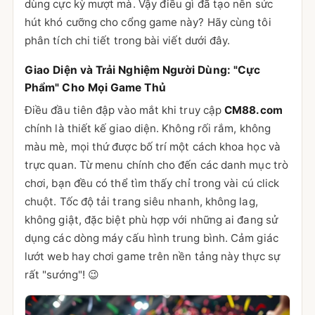
dùng cực kỳ mượt mà. Vậy điều gì đã tạo nên sức
hút khó cưỡng cho cổng game này? Hãy cùng tôi
phân tích chi tiết trong bài viết dưới đây.
Giao Diện và Trải Nghiệm Người Dùng: "Cực
Phẩm" Cho Mọi Game Thủ
Điều đầu tiên đập vào mắt khi truy cập
CM88.com
chính là thiết kế giao diện. Không rối rắm, không
màu mè, mọi thứ được bố trí một cách khoa học và
trực quan. Từ menu chính cho đến các danh mục trò
chơi, bạn đều có thể tìm thấy chỉ trong vài cú click
chuột. Tốc độ tải trang siêu nhanh, không lag,
không giật, đặc biệt phù hợp với những ai đang sử
dụng các dòng máy cấu hình trung bình. Cảm giác
lướt web hay chơi game trên nền tảng này thực sự
rất "sướng"! 😉