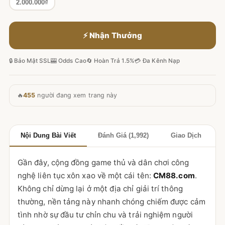
2.000.000₫
⚡ Nhận Thưởng
🔒 Bảo Mật SSL
🎰 Odds Cao
🔄 Hoàn Trả 1.5%
💳 Đa Kênh Nạp
🔥
455
người đang xem trang này
Nội Dung Bài Viết
Đánh Giá (1,992)
Giao Dịch
Gần đây, cộng đồng game thủ và dân chơi công
nghệ liên tục xôn xao về một cái tên:
CM88.com
.
Không chỉ dừng lại ở một địa chỉ giải trí thông
thường, nền tảng này nhanh chóng chiếm được cảm
tình nhờ sự đầu tư chỉn chu và trải nghiệm người