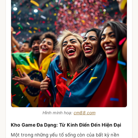
Hình minh hoạ:
cm88 com
Kho Game Đa Dạng: Từ Kinh Điển Đến Hiện Đại
Một trong những yếu tố sống còn của bất kỳ nền