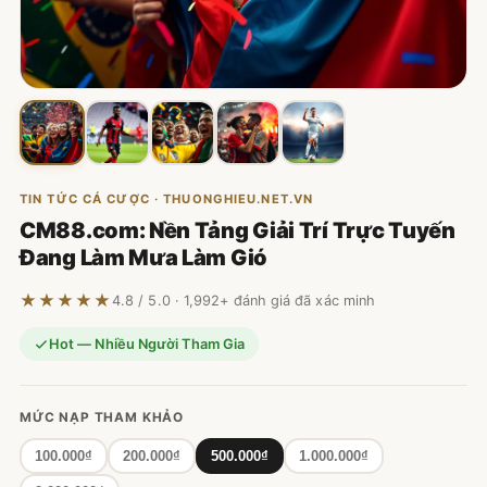
TIN TỨC CÁ CƯỢC · THUONGHIEU.NET.VN
CM88.com: Nền Tảng Giải Trí Trực Tuyến
Đang Làm Mưa Làm Gió
★★★★★
4.8 / 5.0 · 1,992+ đánh giá đã xác minh
Hot — Nhiều Người Tham Gia
MỨC NẠP THAM KHẢO
100.000₫
200.000₫
500.000₫
1.000.000₫