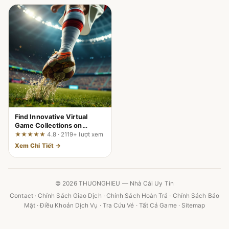
Find Innovative Virtual
Game Collections on
dn8809.com: A UX-
★★★★★
4.8 · 2119+ lượt xem
Focused Review
Xem Chi Tiết →
© 2026 THUONGHIEU — Nhà Cái Uy Tín
Contact
·
Chính Sách Giao Dịch
·
Chính Sách Hoàn Trả
·
Chính Sách Bảo
Mật
·
Điều Khoản Dịch Vụ
·
Tra Cứu Vé
·
Tất Cả Game
·
Sitemap