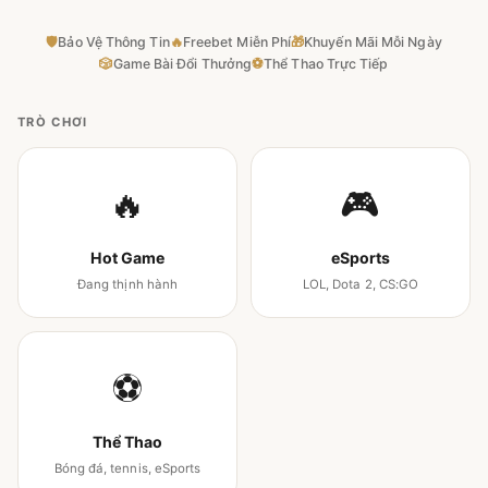
🛡
Bảo Vệ Thông Tin
🔥
Freebet Miễn Phí
🎁
Khuyến Mãi Mỗi Ngày
🎲
Game Bài Đổi Thưởng
⚽
Thể Thao Trực Tiếp
TRÒ CHƠI
🔥
🎮
Hot Game
eSports
Đang thịnh hành
LOL, Dota 2, CS:GO
⚽
Thể Thao
Bóng đá, tennis, eSports