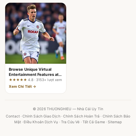
Browse Unique Virtual
Entertainment Features at
u88sv.com: A Practical
★★★★★
4.8 · 3153+ lượt xem
Review of Who Should (and
Xem Chi Tiết →
Shouldn’t) Join
© 2026 THUONGHIEU — Nhà Cái Uy Tín
Contact
·
Chính Sách Giao Dịch
·
Chính Sách Hoàn Trả
·
Chính Sách Bảo
Mật
·
Điều Khoản Dịch Vụ
·
Tra Cứu Vé
·
Tất Cả Game
·
Sitemap