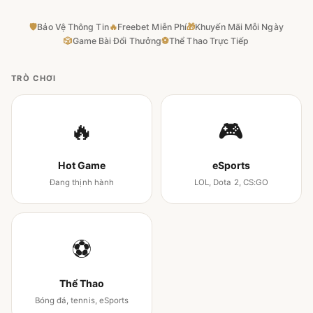
🛡
Bảo Vệ Thông Tin
🔥
Freebet Miễn Phí
🎁
Khuyến Mãi Mỗi Ngày
🎲
Game Bài Đổi Thưởng
⚽
Thể Thao Trực Tiếp
TRÒ CHƠI
🔥
🎮
Hot Game
eSports
Đang thịnh hành
LOL, Dota 2, CS:GO
⚽
Thể Thao
Bóng đá, tennis, eSports