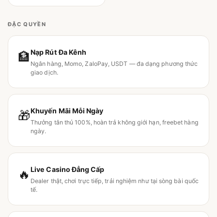
ĐẶC QUYỀN
Nạp Rút Đa Kênh
🏦
Ngân hàng, Momo, ZaloPay, USDT — đa dạng phương thức
giao dịch.
Khuyến Mãi Mỗi Ngày
🎁
Thưởng tân thủ 100%, hoàn trả không giới hạn, freebet hàng
ngày.
Live Casino Đẳng Cấp
🔥
Dealer thật, chơi trực tiếp, trải nghiệm như tại sòng bài quốc
tế.