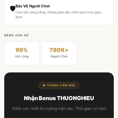
Bảo Vệ Người Chơi
🛡
Cam kết công bằng, không gian lận, minh bạch mọi giao
dịch.
BẰNG CON SỐ
99%
780K+
Hài Lòng
Người Chơi
💎 THÀNH VIÊN MỚI
Nhận Bonus THUONGHIEU
Odds cao nhất thị trường hiện nay. Thời gian có hạn!