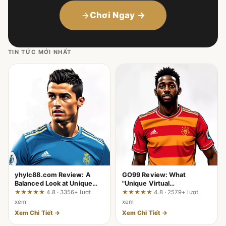
Chơi Ngay →
TIN TỨC MỚI NHẤT
yhylc88.com Review: A
GO99 Review: What
Balanced Look at Unique
"Unique Virtual
Virtual Entertainment
Entertainment" Actually
★★★★★
4.8 · 3356+ lượt
★★★★★
4.8 · 2579+ lượt
Features
Means and What to Verify
xem
xem
First
Xem Chi Tiết →
Xem Chi Tiết →