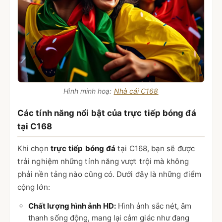
Hình minh hoạ:
Nhà cái C168
Các tính năng nổi bật của trực tiếp bóng đá
tại C168
Khi chọn
trực tiếp bóng đá
tại C168, bạn sẽ được
trải nghiệm những tính năng vượt trội mà không
phải nền tảng nào cũng có. Dưới đây là những điểm
cộng lớn:
Chất lượng hình ảnh HD:
Hình ảnh sắc nét, âm
thanh sống động, mang lại cảm giác như đang