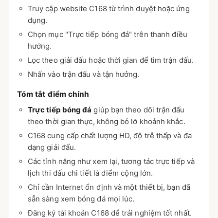
Truy cập website C168 từ trình duyệt hoặc ứng
dụng.
Chọn mục "Trực tiếp bóng đá" trên thanh điều
hướng.
Lọc theo giải đấu hoặc thời gian để tìm trận đấu.
Nhấn vào trận đấu và tận hưởng.
Tóm tắt điểm chính
Trực tiếp bóng đá
giúp bạn theo dõi trận đấu
theo thời gian thực, không bỏ lỡ khoảnh khắc.
C168 cung cấp chất lượng HD, độ trễ thấp và đa
dạng giải đấu.
Các tính năng như xem lại, tương tác trực tiếp và
lịch thi đấu chi tiết là điểm cộng lớn.
Chỉ cần Internet ổn định và một thiết bị, bạn đã
sẵn sàng xem bóng đá mọi lúc.
Đăng ký tài khoản C168 để trải nghiệm tốt nhất.