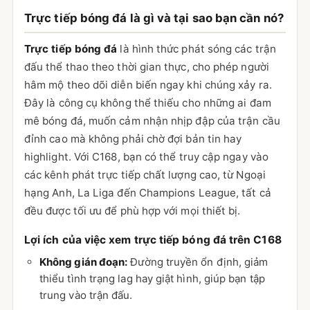
Trực tiếp bóng đá là gì và tại sao bạn cần nó?
Trực tiếp bóng đá
là hình thức phát sóng các trận
đấu thể thao theo thời gian thực, cho phép người
hâm mộ theo dõi diễn biến ngay khi chúng xảy ra.
Đây là công cụ không thể thiếu cho những ai đam
mê bóng đá, muốn cảm nhận nhịp đập của trận cầu
đỉnh cao mà không phải chờ đợi bản tin hay
highlight. Với C168, bạn có thể truy cập ngay vào
các kênh phát trực tiếp chất lượng cao, từ Ngoại
hạng Anh, La Liga đến Champions League, tất cả
đều được tối ưu để phù hợp với mọi thiết bị.
Lợi ích của việc xem trực tiếp bóng đá trên C168
Không gián đoạn:
Đường truyền ổn định, giảm
thiểu tình trạng lag hay giật hình, giúp bạn tập
trung vào trận đấu.