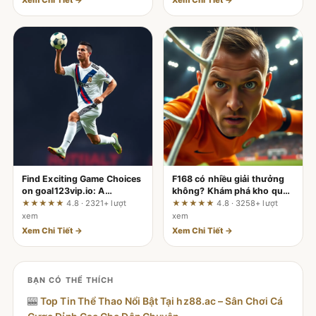
Xem Chi Tiết →
Xem Chi Tiết →
Find Exciting Game Choices
F168 có nhiều giải thưởng
on goal123vip.io: A
không? Khám phá kho quà
Balanced Review of the Full
tặng cực khủng tại đây!
★★★★★
4.8 · 2321+ lượt
★★★★★
4.8 · 3258+ lượt
User Flow
xem
xem
Xem Chi Tiết →
Xem Chi Tiết →
BẠN CÓ THỂ THÍCH
🎰
Top Tin Thể Thao Nổi Bật Tại hz88.ac – Sân Chơi Cá