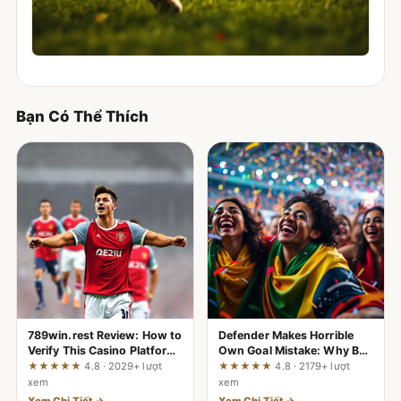
Bạn Có Thể Thích
789win.rest Review: How to
Defender Makes Horrible
Verify This Casino Platform
Own Goal Mistake: Why Bad
Before You Deposit
Decisions Cost You More
★★★★★
4.8 · 2029+ lượt
★★★★★
4.8 · 2179+ lượt
Than You Think
xem
xem