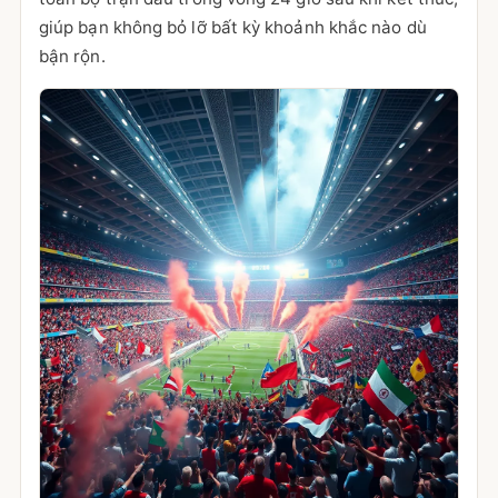
giúp bạn không bỏ lỡ bất kỳ khoảnh khắc nào dù
bận rộn.