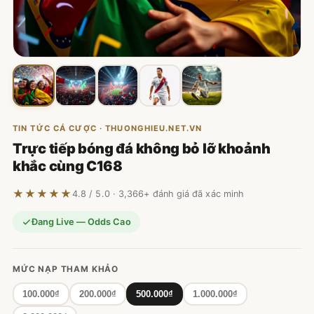
TIN TỨC CÁ CƯỢC · THUONGHIEU.NET.VN
Trực tiếp bóng đá không bỏ lỡ khoảnh
khắc cùng C168
★★★★★
4.8 / 5.0 · 3,366+ đánh giá đã xác minh
Đang Live — Odds Cao
MỨC NẠP THAM KHẢO
100.000₫
200.000₫
500.000₫
1.000.000₫