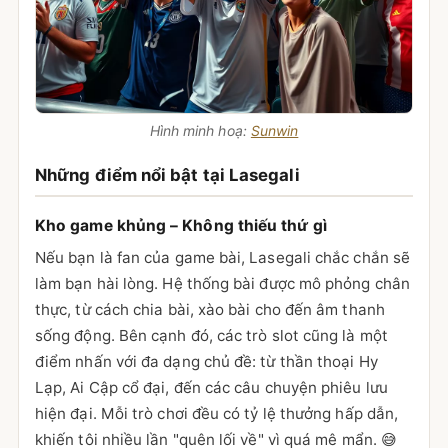
Hình minh hoạ:
Sunwin
Những điểm nổi bật tại Lasegali
Kho game khủng – Không thiếu thứ gì
Nếu bạn là fan của game bài, Lasegali chắc chắn sẽ
làm bạn hài lòng. Hệ thống bài được mô phỏng chân
thực, từ cách chia bài, xào bài cho đến âm thanh
sống động. Bên cạnh đó, các trò slot cũng là một
điểm nhấn với đa dạng chủ đề: từ thần thoại Hy
Lạp, Ai Cập cổ đại, đến các câu chuyện phiêu lưu
hiện đại. Mỗi trò chơi đều có tỷ lệ thưởng hấp dẫn,
khiến tôi nhiều lần "quên lối về" vì quá mê mẩn. 😅