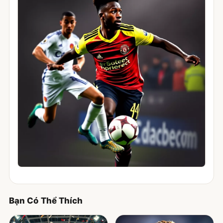
Bạn Có Thể Thích