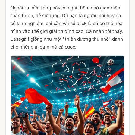
Ngoài ra, nền tảng này còn ghi điểm nhờ giao diện
thân thiện, dễ sử dụng. Dù bạn là người mới hay đã
có kinh nghiệm, chỉ cần vài cú click là đã có thể hòa
mình vào thế giới giải trí đỉnh cao. Cá nhân tôi thấy,
Lasegali giống như một "thiên đường thu nhỏ" dành
cho những ai đam mê cá cược.