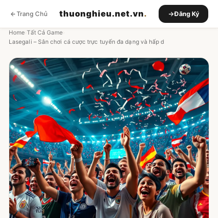
thuonghieu.net.vn
.
Trang Chủ
Đăng Ký
Home
›
Tất Cả Game
›
Lasegali – Sân chơi cá cược trực tuyến đa dạng và hấp d