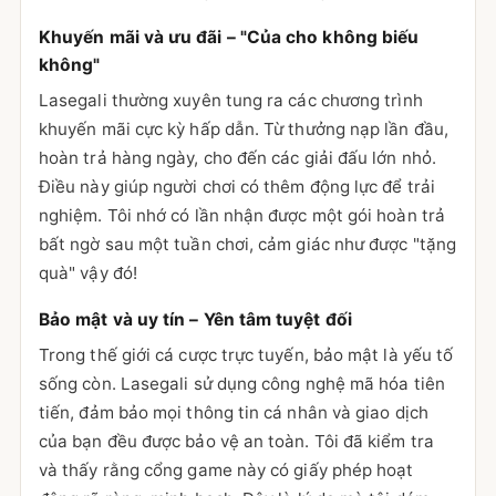
Khuyến mãi và ưu đãi – "Của cho không biếu
không"
Lasegali thường xuyên tung ra các chương trình
khuyến mãi cực kỳ hấp dẫn. Từ thưởng nạp lần đầu,
hoàn trả hàng ngày, cho đến các giải đấu lớn nhỏ.
Điều này giúp người chơi có thêm động lực để trải
nghiệm. Tôi nhớ có lần nhận được một gói hoàn trả
bất ngờ sau một tuần chơi, cảm giác như được "tặng
quà" vậy đó!
Bảo mật và uy tín – Yên tâm tuyệt đối
Trong thế giới cá cược trực tuyến, bảo mật là yếu tố
sống còn. Lasegali sử dụng công nghệ mã hóa tiên
tiến, đảm bảo mọi thông tin cá nhân và giao dịch
của bạn đều được bảo vệ an toàn. Tôi đã kiểm tra
và thấy rằng cổng game này có giấy phép hoạt