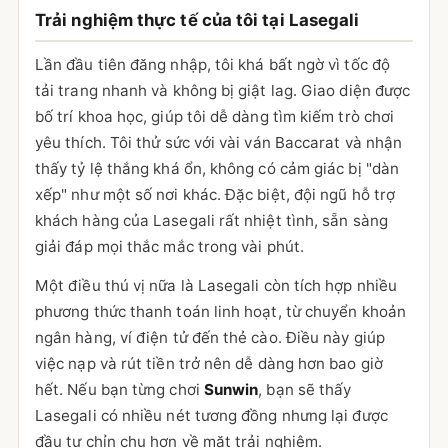
Trải nghiệm thực tế của tôi tại Lasegali
Lần đầu tiên đăng nhập, tôi khá bất ngờ vì tốc độ
tải trang nhanh và không bị giật lag. Giao diện được
bố trí khoa học, giúp tôi dễ dàng tìm kiếm trò chơi
yêu thích. Tôi thử sức với vài ván Baccarat và nhận
thấy tỷ lệ thắng khá ổn, không có cảm giác bị "dàn
xếp" như một số nơi khác. Đặc biệt, đội ngũ hỗ trợ
khách hàng của Lasegali rất nhiệt tình, sẵn sàng
giải đáp mọi thắc mắc trong vài phút.
Một điều thú vị nữa là Lasegali còn tích hợp nhiều
phương thức thanh toán linh hoạt, từ chuyển khoản
ngân hàng, ví điện tử đến thẻ cào. Điều này giúp
việc nạp và rút tiền trở nên dễ dàng hơn bao giờ
hết. Nếu bạn từng chơi
Sunwin
, bạn sẽ thấy
Lasegali có nhiều nét tương đồng nhưng lại được
đầu tư chỉn chu hơn về mặt trải nghiệm.