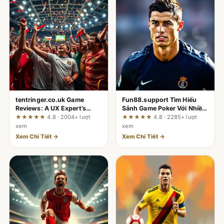
tentringer.co.uk Game
Fun88.support Tìm Hiểu
Reviews: A UX Expert’s
Sảnh Game Poker Với Nhiều
Look at Slots, Poker and
Bàn Chơi Đa Dạng
★★★★★
4.8 · 2004+ lượt
★★★★★
4.8 · 2285+ lượt
Card Entertainment
xem
xem
Xem Chi Tiết →
Xem Chi Tiết →