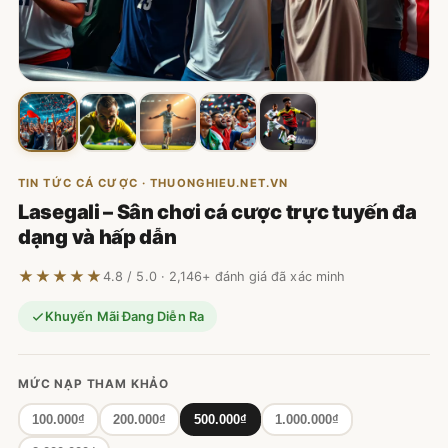
TIN TỨC CÁ CƯỢC · THUONGHIEU.NET.VN
Lasegali – Sân chơi cá cược trực tuyến đa
dạng và hấp dẫn
★★★★★
4.8 / 5.0 · 2,146+ đánh giá đã xác minh
Khuyến Mãi Đang Diễn Ra
MỨC NẠP THAM KHẢO
100.000₫
200.000₫
500.000₫
1.000.000₫