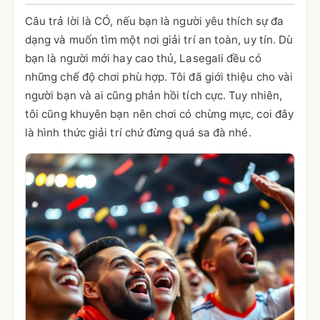
Câu trả lời là CÓ, nếu bạn là người yêu thích sự đa
dạng và muốn tìm một nơi giải trí an toàn, uy tín. Dù
bạn là người mới hay cao thủ, Lasegali đều có
những chế độ chơi phù hợp. Tôi đã giới thiệu cho vài
người bạn và ai cũng phản hồi tích cực. Tuy nhiên,
tôi cũng khuyên bạn nên chơi có chừng mực, coi đây
là hình thức giải trí chứ đừng quá sa đà nhé.