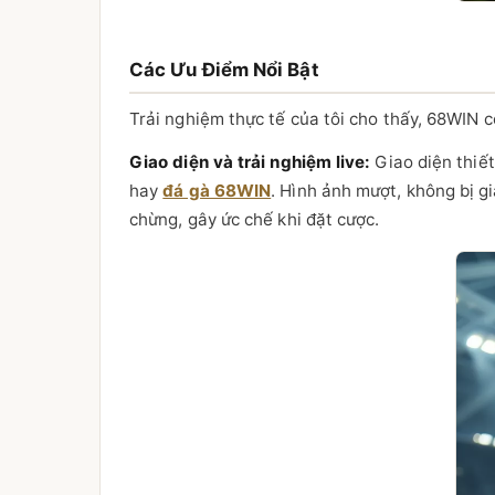
Các Ưu Điểm Nổi Bật
Trải nghiệm thực tế của tôi cho thấy, 68WIN 
Giao diện và trải nghiệm live:
Giao diện thiết
hay
đá gà 68WIN
. Hình ảnh mượt, không bị gi
chừng, gây ức chế khi đặt cược.