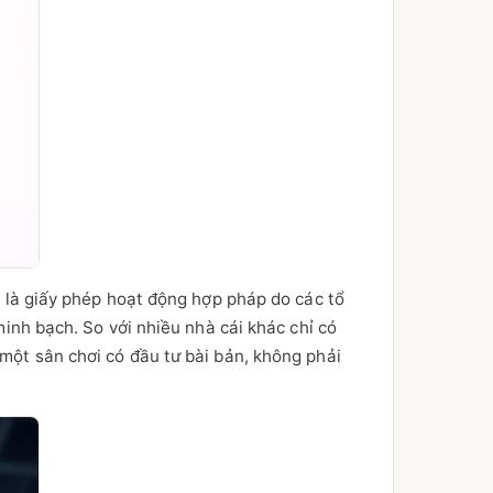
t là giấy phép hoạt động hợp pháp do các tổ
minh bạch. So với nhiều nhà cái khác chỉ có
một sân chơi có đầu tư bài bản, không phải