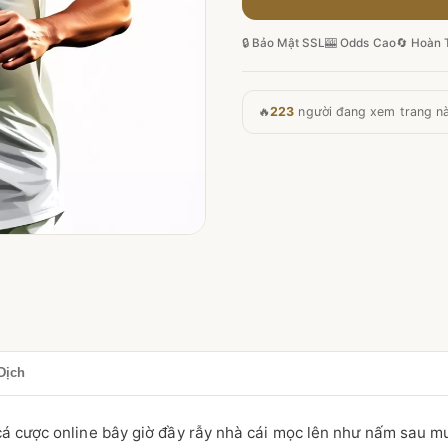
🔒 Bảo Mật SSL
🎰 Odds Cao
🔄 Hoàn 
🔥
223
người đang xem trang n
Dịch
cá cược online bây giờ đầy rẫy nhà cái mọc lên như nấm sau mư