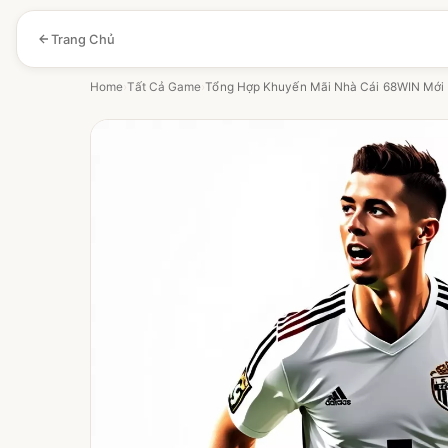
Trang Chủ
Home
›
Tất Cả Game
›
Tổng Hợp Khuyến Mãi Nhà Cái 68WIN Mới