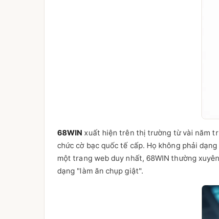
68WIN
xuất hiện trên thị trường từ vài năm t
chức cờ bạc quốc tế cấp. Họ không phải dạng n
một trang web duy nhất, 68WIN thường xuyên c
dạng "làm ăn chụp giật".