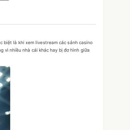
ặc biệt là khi xem livestream các sảnh casino
g vì nhiều nhà cái khác hay bị đơ hình giữa