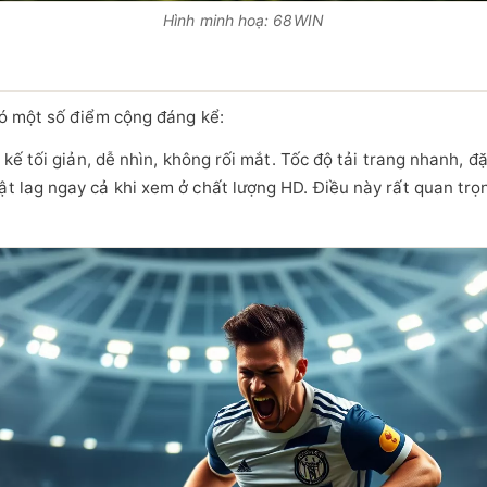
Hình minh hoạ: 68WIN
có một số điểm cộng đáng kể:
 kế tối giản, dễ nhìn, không rối mắt. Tốc độ tải trang nhanh, đ
ật lag ngay cả khi xem ở chất lượng HD. Điều này rất quan trọn