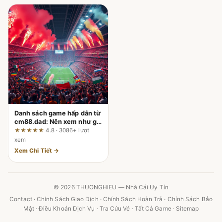
Danh sách game hấp dẫn từ
cm88.dad: Nên xem như gợi
ý, không phải chân lý
★★★★★
4.8 · 3086+ lượt
xem
Xem Chi Tiết →
© 2026 THUONGHIEU — Nhà Cái Uy Tín
Contact
·
Chính Sách Giao Dịch
·
Chính Sách Hoàn Trả
·
Chính Sách Bảo
Mật
·
Điều Khoản Dịch Vụ
·
Tra Cứu Vé
·
Tất Cả Game
·
Sitemap