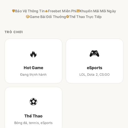
🛡
Bảo Vệ Thông Tin
🔥
Freebet Miễn Phí
🎁
Khuyến Mãi Mỗi Ngày
🎲
Game Bài Đổi Thưởng
⚽
Thể Thao Trực Tiếp
TRÒ CHƠI
🔥
🎮
Hot Game
eSports
Đang thịnh hành
LOL, Dota 2, CS:GO
⚽
Thể Thao
Bóng đá, tennis, eSports