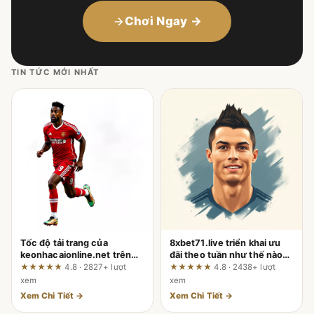
Chơi Ngay →
TIN TỨC MỚI NHẤT
Tốc độ tải trang của
8xbet71.live triển khai ưu
keonhacaionline.net trên
đãi theo tuần như thế nào?
điện thoại: Ghi chép từ một
Cách đọc giá trị thực trước
★★★★★
4.8 · 2827+ lượt
★★★★★
4.8 · 2438+ lượt
người dùng lâu năm
khi nhận thưởng
xem
xem
Xem Chi Tiết →
Xem Chi Tiết →