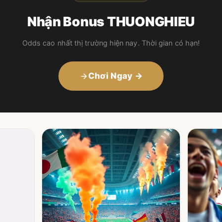
Nhận Bonus THUONGHIEU
Odds cao nhất thị trường hiện nay. Thời gian có hạn!
Chơi Ngay →