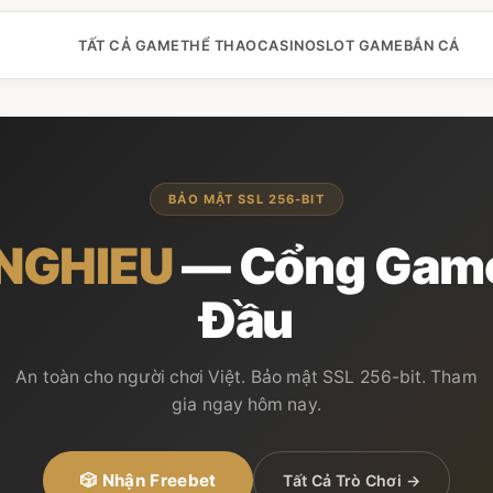
TẤT CẢ GAME
THỂ THAO
CASINO
SLOT GAME
BẮN CÁ
BẢO MẬT SSL 256-BIT
NGHIEU
— Cổng Gam
Đầu
An toàn cho người chơi Việt. Bảo mật SSL 256-bit. Tham
gia ngay hôm nay.
🎲 Nhận Freebet
Tất Cả Trò Chơi →