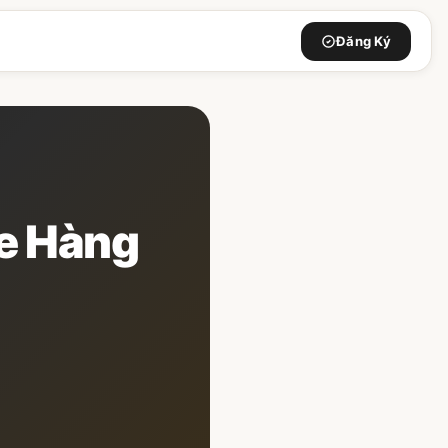
Đăng Ký
e Hàng