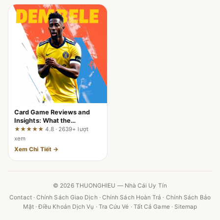
Card Game Reviews and
Insights: What the
thapcamtv.page Hub
★★★★★
4.8 · 2639+ lượt
Reveals Before You Play
xem
Xem Chi Tiết →
© 2026 THUONGHIEU — Nhà Cái Uy Tín
Contact
·
Chính Sách Giao Dịch
·
Chính Sách Hoàn Trả
·
Chính Sách Bảo
Mật
·
Điều Khoản Dịch Vụ
·
Tra Cứu Vé
·
Tất Cả Game
·
Sitemap