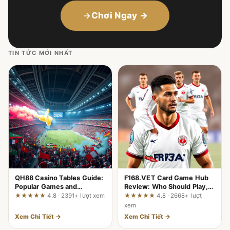
Chơi Ngay →
TIN TỨC MỚI NHẤT
QH88 Casino Tables Guide:
F168.VET Card Game Hub
Popular Games and
Review: Who Should Play,
Features
Who Should Skip, and How
★★★★★
4.8 · 2391+ lượt xem
★★★★★
4.8 · 2668+ lượt
to Verify Before You
xem
Deposit
Xem Chi Tiết →
Xem Chi Tiết →