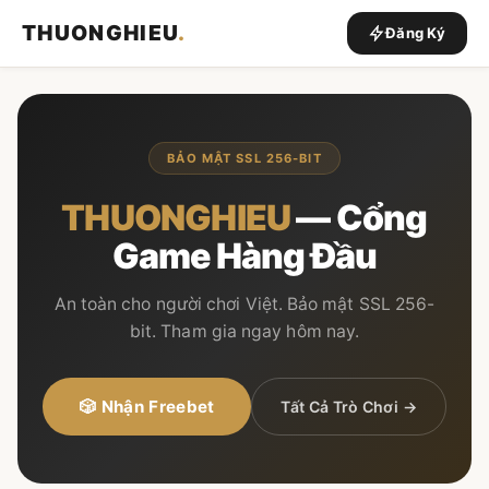
THUONGHIEU
.
Đăng Ký
BẢO MẬT SSL 256-BIT
THUONGHIEU
— Cổng
Game Hàng Đầu
An toàn cho người chơi Việt. Bảo mật SSL 256-
bit. Tham gia ngay hôm nay.
🎲 Nhận Freebet
Tất Cả Trò Chơi →