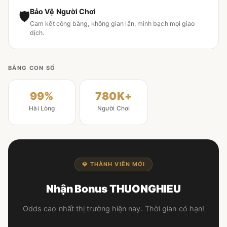
Bảo Vệ Người Chơi
🛡
Cam kết công bằng, không gian lận, minh bạch mọi giao
dịch.
BẰNG CON SỐ
99%
780K+
Hài Lòng
Người Chơi
💎 THÀNH VIÊN MỚI
Nhận Bonus THUONGHIEU
Odds cao nhất thị trường hiện nay. Thời gian có hạn!