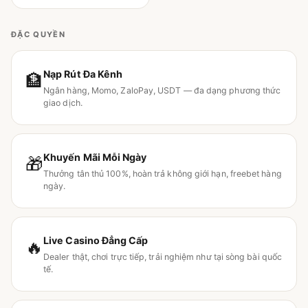
ĐẶC QUYỀN
Nạp Rút Đa Kênh
🏦
Ngân hàng, Momo, ZaloPay, USDT — đa dạng phương thức
giao dịch.
Khuyến Mãi Mỗi Ngày
🎁
Thưởng tân thủ 100%, hoàn trả không giới hạn, freebet hàng
ngày.
Live Casino Đẳng Cấp
🔥
Dealer thật, chơi trực tiếp, trải nghiệm như tại sòng bài quốc
tế.