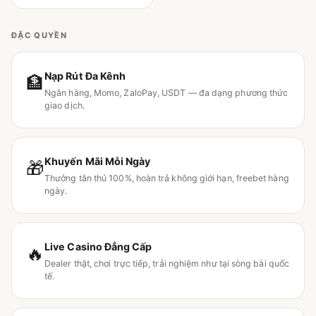
ĐẶC QUYỀN
Nạp Rút Đa Kênh
🏦
Ngân hàng, Momo, ZaloPay, USDT — đa dạng phương thức
giao dịch.
Khuyến Mãi Mỗi Ngày
🎁
Thưởng tân thủ 100%, hoàn trả không giới hạn, freebet hàng
ngày.
Live Casino Đẳng Cấp
🔥
Dealer thật, chơi trực tiếp, trải nghiệm như tại sòng bài quốc
tế.