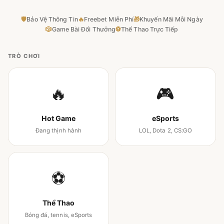
🛡
Bảo Vệ Thông Tin
🔥
Freebet Miễn Phí
🎁
Khuyến Mãi Mỗi Ngày
🎲
Game Bài Đổi Thưởng
⚽
Thể Thao Trực Tiếp
TRÒ CHƠI
🔥
🎮
Hot Game
eSports
Đang thịnh hành
LOL, Dota 2, CS:GO
⚽
Thể Thao
Bóng đá, tennis, eSports