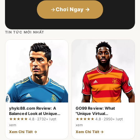
Chơi Ngay →
TIN TỨC MỚI NHẤT
yhylc88.com Review: A
GO99 Review: What
Balanced Look at Unique
"Unique Virtual
Virtual Entertainment
Entertainment" Actually
★★★★★
4.8 · 2732+ lượt
★★★★★
4.8 · 2950+ lượt
Features
Means and What to Verify
xem
xem
First
Xem Chi Tiết →
Xem Chi Tiết →