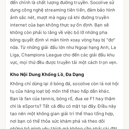
đến chính là chất lượng đường truyền. Socolive sử
dụng công nghệ streaming tiên tiến, đảm bảo hình
ảnh sắc nét, mượt mà ngay cả khi đường truyền
internet của bạn không thực sự ổn định. Bạn sẽ
không còn phải lo lắng về việc bỏ lỡ những pha
bóng quyết định vì màn hình xoay vòng hay bị "đơ"
nữa. Từ những giải đấu lớn như Ngoại hạng Anh, La
Liga, Champions League cho đến các giải đấu khu
vực, mọi thứ đều được truyền tải một cách trọn vẹn.
Kho Nội Dung Khổng Lồ, Đa Dạng
Không chỉ dừng lại ở bóng đá, socolive còn là nơi hội
tụ của hàng loạt bộ môn thể thao hấp dẫn khác.
Bạn là fan của tennis, bóng rổ, đua xe F1 hay thậm
chí là eSports? Tất cả đều có mặt tại đây. Điều này
tạo nên một không gian giải trí thể thao tổng hợp,
nơi bạn có thể thỏa sức khám phá và theo dõi
những bộ mình yêu thích mà không cần phải cài đặt