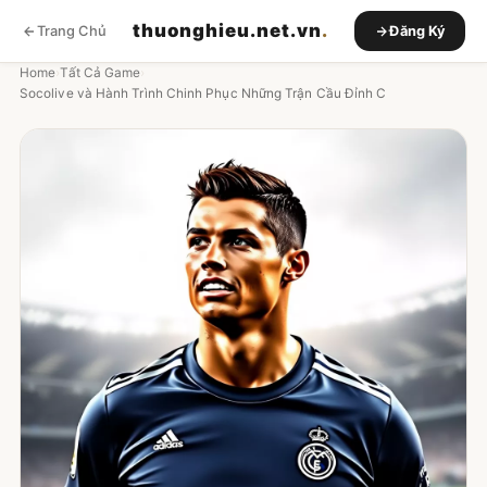
thuonghieu.net.vn
.
Trang Chủ
Đăng Ký
Home
›
Tất Cả Game
›
Socolive và Hành Trình Chinh Phục Những Trận Cầu Đỉnh C