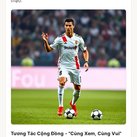
thạo.
Tương Tác Cộng Đồng - "Cùng Xem, Cùng Vui"