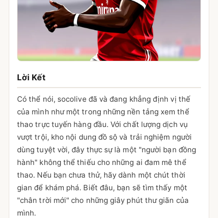
Lời Kết
Có thể nói, socolive đã và đang khẳng định vị thế
của mình như một trong những nền tảng xem thể
thao trực tuyến hàng đầu. Với chất lượng dịch vụ
vượt trội, kho nội dung đồ sộ và trải nghiệm người
dùng tuyệt vời, đây thực sự là một "người bạn đồng
hành" không thể thiếu cho những ai đam mê thể
thao. Nếu bạn chưa thử, hãy dành một chút thời
gian để khám phá. Biết đâu, bạn sẽ tìm thấy một
"chân trời mới" cho những giây phút thư giãn của
mình.