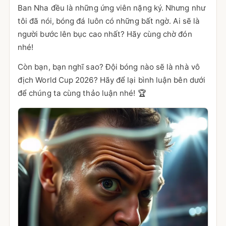
Ban Nha đều là những ứng viên nặng ký. Nhưng như
tôi đã nói, bóng đá luôn có những bất ngờ. Ai sẽ là
người bước lên bục cao nhất? Hãy cùng chờ đón
nhé!
Còn bạn, bạn nghĩ sao? Đội bóng nào sẽ là nhà vô
địch World Cup 2026? Hãy để lại bình luận bên dưới
để chúng ta cùng thảo luận nhé! 🏆