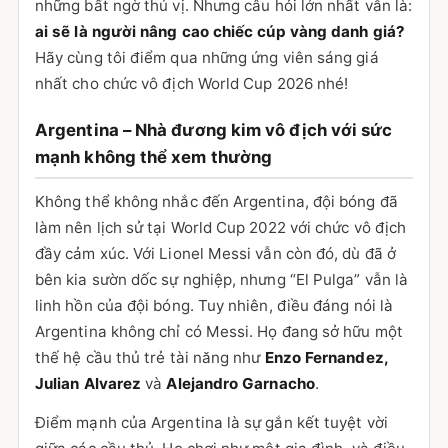
những bất ngờ thú vị. Nhưng câu hỏi lớn nhất vẫn là:
ai sẽ là người nâng cao chiếc cúp vàng danh giá?
Hãy cùng tôi điểm qua những ứng viên sáng giá
nhất cho chức vô địch World Cup 2026 nhé!
Argentina – Nhà đương kim vô địch với sức
mạnh không thể xem thường
Không thể không nhắc đến Argentina, đội bóng đã
làm nên lịch sử tại World Cup 2022 với chức vô địch
đầy cảm xúc. Với Lionel Messi vẫn còn đó, dù đã ở
bên kia sườn dốc sự nghiệp, nhưng “El Pulga” vẫn là
linh hồn của đội bóng. Tuy nhiên, điều đáng nói là
Argentina không chỉ có Messi. Họ đang sở hữu một
thế hệ cầu thủ trẻ tài năng như
Enzo Fernandez,
Julian Alvarez
và
Alejandro Garnacho
.
Điểm mạnh của Argentina là sự gắn kết tuyệt vời