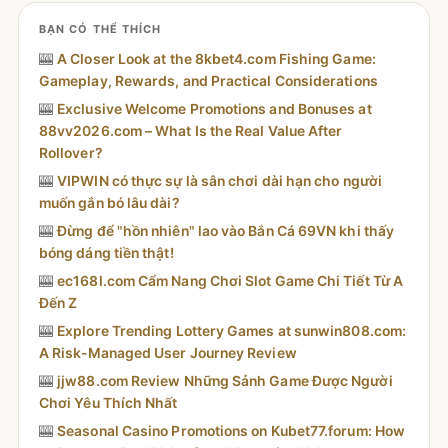
BẠN CÓ THỂ THÍCH
🎰
A Closer Look at the 8kbet4.com Fishing Game:
Gameplay, Rewards, and Practical Considerations
🎰
Exclusive Welcome Promotions and Bonuses at
88vv2026.com – What Is the Real Value After
Rollover?
🎰
VIPWIN có thực sự là sân chơi dài hạn cho người
muốn gắn bó lâu dài?
🎰
Đừng để "hồn nhiên" lao vào Bắn Cá 69VN khi thấy
bóng dáng tiền thật!
🎰
ec168l.com Cẩm Nang Chơi Slot Game Chi Tiết Từ A
Đến Z
🎰
Explore Trending Lottery Games at sunwin808.com:
A Risk-Managed User Journey Review
🎰
jjw88.com Review Những Sảnh Game Được Người
Chơi Yêu Thích Nhất
🎰
Seasonal Casino Promotions on Kubet77.forum: How