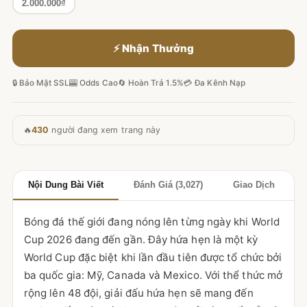
2.000.000₫
⚡ Nhận Thưởng
🔒 Bảo Mật SSL
🎰 Odds Cao
🔄 Hoàn Trả 1.5%
💳 Đa Kênh Nạp
🔥
430
người đang xem trang này
Nội Dung Bài Viết
Đánh Giá (3,027)
Giao Dịch
Bóng đá thế giới đang nóng lên từng ngày khi World
Cup 2026 đang đến gần. Đây hứa hẹn là một kỳ
World Cup đặc biệt khi lần đầu tiên được tổ chức bởi
ba quốc gia: Mỹ, Canada và Mexico. Với thể thức mở
rộng lên 48 đội, giải đấu hứa hẹn sẽ mang đến