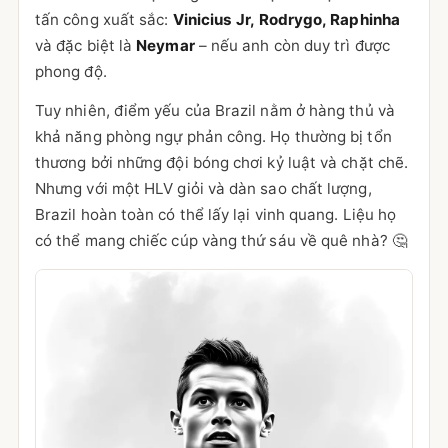
tấn công xuất sắc:
Vinicius Jr, Rodrygo, Raphinha
và đặc biệt là
Neymar
– nếu anh còn duy trì được
phong độ.
Tuy nhiên, điểm yếu của Brazil nằm ở hàng thủ và
khả năng phòng ngự phản công. Họ thường bị tổn
thương bởi những đội bóng chơi kỷ luật và chặt chẽ.
Nhưng với một HLV giỏi và dàn sao chất lượng,
Brazil hoàn toàn có thể lấy lại vinh quang. Liệu họ
có thể mang chiếc cúp vàng thứ sáu về quê nhà? 🤔