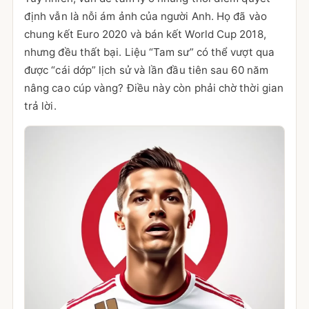
định vẫn là nỗi ám ảnh của người Anh. Họ đã vào
chung kết Euro 2020 và bán kết World Cup 2018,
nhưng đều thất bại. Liệu “Tam sư” có thể vượt qua
được “cái dớp” lịch sử và lần đầu tiên sau 60 năm
nâng cao cúp vàng? Điều này còn phải chờ thời gian
trả lời.