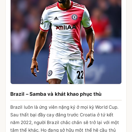
Brazil – Samba và khát khao phục thù
Brazil luôn là ứng viên nặng ký ở mọi kỳ World Cup.
Sau thất bại đầy cay đắng trước Croatia ở tứ kết
năm 2022, người Brazil chắc chắn sẽ trở lại với một
tâm thế khác. Họ đang sở hữu một thế hệ cầu thủ