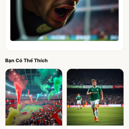
Bạn Có Thể Thích