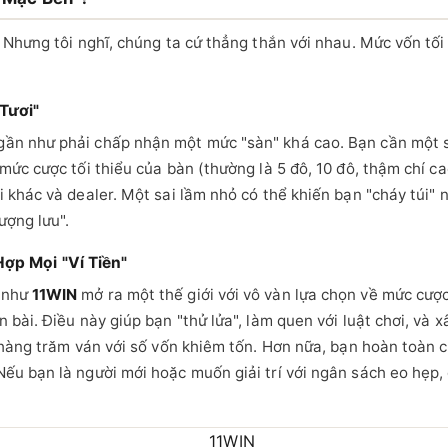
. Nhưng tôi nghĩ, chúng ta cứ thẳng thắn với nhau. Mức vốn tối
Tươi"
gần như phải chấp nhận một mức "sàn" khá cao. Bạn cần một số
 mức cược tối thiểu của bàn (thường là 5 đô, 10 đô, thậm chí ca
i khác và dealer. Một sai lầm nhỏ có thể khiến bạn "cháy túi
ượng lưu".
ợp Mọi "Ví Tiền"
i như
11WIN
mở ra một thế giới với vô vàn lựa chọn về mức cược
n bài. Điều này giúp bạn "thử lửa", làm quen với luật chơi, và 
i hàng trăm ván với số vốn khiêm tốn. Hơn nữa, bạn hoàn toàn c
ếu bạn là người mới hoặc muốn giải trí với ngân sách eo hẹp, 