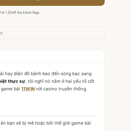
Trả 1.5%
💳 Đa Kênh Nạp
ày
 bài hay diện đồ bảnh bao đến sòng bạc sang
iệt thực sự
, tôi nghĩ nó nằm ở hai yếu tố cốt
h game bài
11WIN
với casino truyền thống.
hắn bạn sẽ bị mê hoặc bởi thế giới game bài