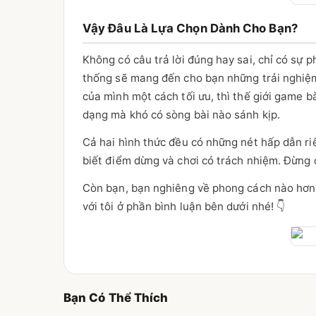
Vậy Đâu Là Lựa Chọn Dành Cho Bạn?
Không có câu trả lời đúng hay sai, chỉ có sự 
thống sẽ mang đến cho bạn những trải nghiệm
của mình một cách tối ưu, thì thế giới game bà
dạng mà khó có sòng bài nào sánh kịp.
Cả hai hình thức đều có những nét hấp dẫn riên
biết điểm dừng và chơi có trách nhiệm. Đừng 
Còn bạn, bạn nghiêng về phong cách nào hơn?
với tôi ở phần bình luận bên dưới nhé! 👇
Bạn Có Thể Thích