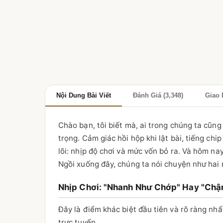
Nội Dung Bài Viết
Đánh Giá (3,348)
Giao 
Chào bạn, tôi biết mà, ai trong chúng ta cũn
trọng. Cảm giác hồi hộp khi lật bài, tiếng ch
lõi: nhịp độ chơi và mức vốn bỏ ra. Và hôm n
Ngồi xuống đây, chúng ta nói chuyện như hai 
Nhịp Chơi: "Nhanh Như Chớp" Hay "Chậ
Đây là điểm khác biệt đầu tiên và rõ ràng nhấ
trực tuyến.