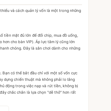
 thiểu và cách quản lý vốn là một trong những
 tiền mặt đủ lớn để đổi chip, mua đồ uống,
o hơn cho bàn VIP). Áp lực tâm lý cũng lớn
" nhanh chóng. Đây là sân chơi dành cho những
. Bạn có thể bắt đầu chỉ với một số vốn cực
xây dựng chiến thuật mà không phải lo lắng
hủ động trong việc nạp và rút tiền, không bị
đây chắc chắn là lựa chọn "dễ thở" hơn rất