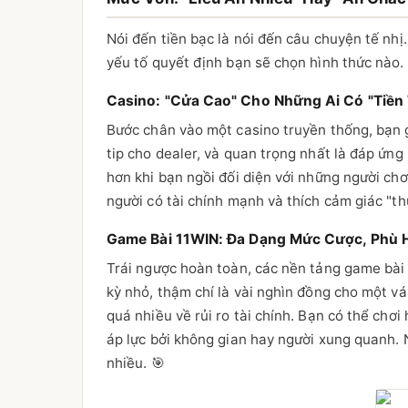
Nói đến tiền bạc là nói đến câu chuyện tế nhị
yếu tố quyết định bạn sẽ chọn hình thức nào.
Casino: "Cửa Cao" Cho Những Ai Có "Tiền 
Bước chân vào một casino truyền thống, bạn 
tip cho dealer, và quan trọng nhất là đáp ứng
hơn khi bạn ngồi đối diện với những người chơ
người có tài chính mạnh và thích cảm giác "th
Game Bài 11WIN: Đa Dạng Mức Cược, Phù H
Trái ngược hoàn toàn, các nền tảng game bà
kỳ nhỏ, thậm chí là vài nghìn đồng cho một vá
quá nhiều về rủi ro tài chính. Bạn có thể chơ
áp lực bởi không gian hay người xung quanh. N
nhiều. 🎯