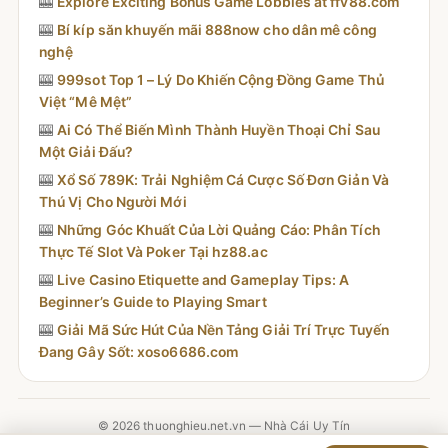
🎰
Explore Exciting Bonus Game Lobbies at ffv88.com
🎰
Bí kíp săn khuyến mãi 888now cho dân mê công
nghệ
🎰
999sot Top 1 – Lý Do Khiến Cộng Đồng Game Thủ
Việt “Mê Mệt”
🎰
Ai Có Thể Biến Mình Thành Huyền Thoại Chỉ Sau
Một Giải Đấu?
🎰
Xổ Số 789K: Trải Nghiệm Cá Cược Số Đơn Giản Và
Thú Vị Cho Người Mới
🎰
Những Góc Khuất Của Lời Quảng Cáo: Phân Tích
Thực Tế Slot Và Poker Tại hz88.ac
🎰
Live Casino Etiquette and Gameplay Tips: A
Beginner’s Guide to Playing Smart
🎰
Giải Mã Sức Hút Của Nền Tảng Giải Trí Trực Tuyến
Đang Gây Sốt: xoso6686.com
© 2026 thuonghieu.net.vn — Nhà Cái Uy Tín