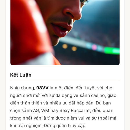
Kết Luận
Nhìn chung,
98VV
là một điểm đến tuyệt vời cho
người chơi mới với sự đa dạng về sảnh casino, giao
diện thân thiện và nhiều ưu đãi hấp dẫn. Dù bạn
chọn sảnh AG, WM hay Sexy Baccarat, điều quan
trọng nhất vẫn là tìm được niềm vui và sự thoải mái
khi trải nghiệm. Đừng quên truy cập