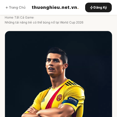
thuonghieu.net.vn
.
Trang Chủ
Đăng Ký
Home
›
Tất Cả Game
›
Những tài năng trẻ có thể bùng nổ tại World Cup 2026