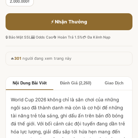
2.000.000₫
⚡ Nhận Thưởng
🔒 Bảo Mật SSL
🎰 Odds Cao
🔄 Hoàn Trả 1.5%
💳 Đa Kênh Nạp
🔥
301
người đang xem trang này
Nội Dung Bài Viết
Đánh Giá (2,260)
Giao Dịch
World Cup 2026 không chỉ là sân chơi của những
ngôi sao đã thành danh mà còn là cơ hội để những
tài năng trẻ tỏa sáng, ghi dấu ấn trên bản đồ bóng
đá thế giới. Với bối cảnh các đội tuyển đang dần trẻ
hóa lực lượng, giải đấu sắp tới hứa hẹn mang đến