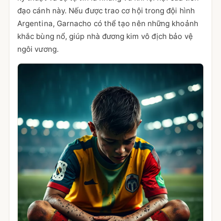
đạo cánh này. Nếu được trao cơ hội trong đội hình
Argentina, Garnacho có thể tạo nên những khoảnh
khắc bùng nổ, giúp nhà đương kim vô địch bảo vệ
ngôi vương.