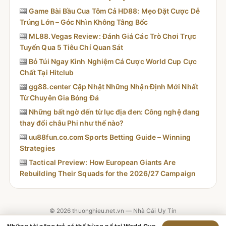
🎰
Game Bài Bầu Cua Tôm Cả HD88: Mẹo Đặt Cược Dễ
Trúng Lớn – Góc Nhìn Không Tâng Bốc
🎰
ML88.Vegas Review: Đánh Giá Các Trò Chơi Trực
Tuyến Qua 5 Tiêu Chí Quan Sát
🎰
Bỏ Túi Ngay Kinh Nghiệm Cá Cược World Cup Cực
Chất Tại Hitclub
🎰
gg88.center Cập Nhật Những Nhận Định Mới Nhất
Từ Chuyên Gia Bóng Đá
🎰
Những bất ngờ đến từ lục địa đen: Công nghệ đang
thay đổi châu Phi như thế nào?
🎰
uu88fun.co.com Sports Betting Guide – Winning
Strategies
🎰
Tactical Preview: How European Giants Are
Rebuilding Their Squads for the 2026/27 Campaign
© 2026 thuonghieu.net.vn — Nhà Cái Uy Tín
Contact
·
Chính Sách Giao Dịch
·
Chính Sách Hoàn Trả
·
Chính Sách Bảo