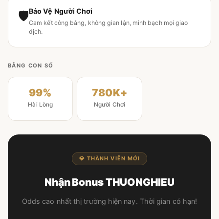
Bảo Vệ Người Chơi
🛡
Cam kết công bằng, không gian lận, minh bạch mọi giao
dịch.
BẰNG CON SỐ
99%
780K+
Hài Lòng
Người Chơi
💎 THÀNH VIÊN MỚI
Nhận Bonus THUONGHIEU
Odds cao nhất thị trường hiện nay. Thời gian có hạn!