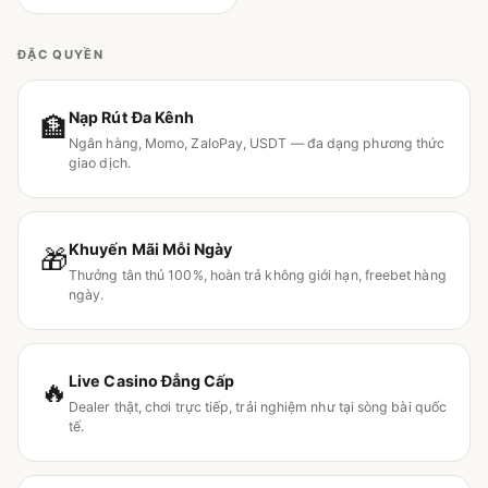
ĐẶC QUYỀN
Nạp Rút Đa Kênh
🏦
Ngân hàng, Momo, ZaloPay, USDT — đa dạng phương thức
giao dịch.
Khuyến Mãi Mỗi Ngày
🎁
Thưởng tân thủ 100%, hoàn trả không giới hạn, freebet hàng
ngày.
Live Casino Đẳng Cấp
🔥
Dealer thật, chơi trực tiếp, trải nghiệm như tại sòng bài quốc
tế.