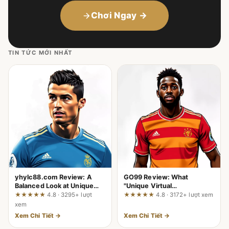
Chơi Ngay →
TIN TỨC MỚI NHẤT
yhylc88.com Review: A
GO99 Review: What
Balanced Look at Unique
"Unique Virtual
Virtual Entertainment
Entertainment" Actually
★★★★★
4.8 · 3295+ lượt
★★★★★
4.8 · 3172+ lượt xem
Features
Means and What to Verify
xem
First
Xem Chi Tiết →
Xem Chi Tiết →