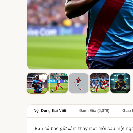
Nội Dung Bài Viết
Đánh Giá (3,070)
Giao 
Bạn có bao giờ cảm thấy mệt mỏi sau một ngày 