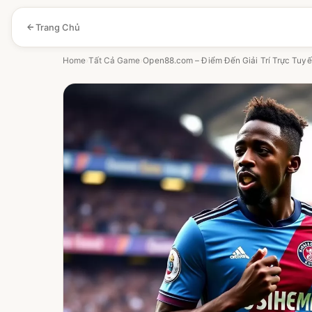
Trang Chủ
Home
›
Tất Cả Game
›
Open88.com – Điểm Đến Giải Trí Trực Tuyế