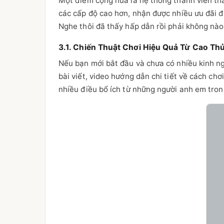
Một điểm cộng nữa là hệ thống thành viên thâ
các cấp độ cao hơn, nhận được nhiều ưu đãi đ
Nghe thôi đã thấy hấp dẫn rồi phải không nào
3.1. Chiến Thuật Chơi Hiệu Quả Từ Cao Th
Nếu bạn mới bắt đầu và chưa có nhiều kinh ngh
bài viết, video hướng dẫn chi tiết về cách ch
nhiều điều bổ ích từ những người anh em tron