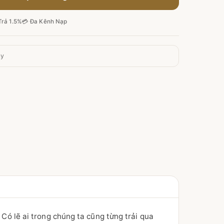
Trả 1.5%
💳 Đa Kênh Nạp
ày
Có lẽ ai trong chúng ta cũng từng trải qua