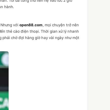
n. Tôi đã từng thử liên hệ vào lúc 2 giờ
ận hành.
à. Nhưng với
open88.com
, mọi chuyện trở nên
ến thẻ cào điện thoại. Thời gian xử lý nhanh
ng phải chờ đợi hàng giờ hay vài ngày như một