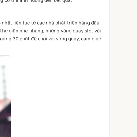
ng có thể ảnh hưởng đến kết quả.
nhật liên tục từ các nhà phát triển hàng đầu
 thư giãn nhẹ nhàng, những vòng quay slot với
hoảng 30 phút để chơi vài vòng quay, cảm giác