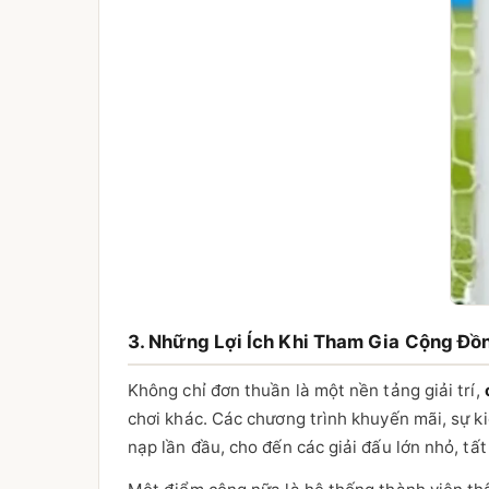
3. Những Lợi Ích Khi Tham Gia Cộng Đ
Không chỉ đơn thuần là một nền tảng giải trí,
chơi khác. Các chương trình khuyến mãi, sự k
nạp lần đầu, cho đến các giải đấu lớn nhỏ, t