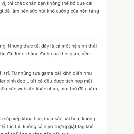
 vị, thì chắc chắn bạn không thể bỏ qua cái
gì đã làm nên sức hút khó cưỡng của nền tảng
g. Nhưng thực tế, đây là cả một hệ sinh thái
 tín đã được khẳng định qua thời gian, nền
i trí. Từ những tựa game bài kinh điển như
aler xinh đẹp… tất cả đều được tích hợp một
giữa các website khác nhau, mọi thứ đều nằm
ợc sắp xếp khoa học, màu sắc hài hòa, không
lý tức thì, không có hiện tượng giật lag khó