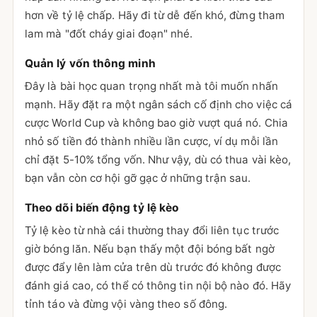
hơn về tỷ lệ chấp. Hãy đi từ dễ đến khó, đừng tham
lam mà "đốt cháy giai đoạn" nhé.
Quản lý vốn thông minh
Đây là bài học quan trọng nhất mà tôi muốn nhấn
mạnh. Hãy đặt ra một ngân sách cố định cho việc cá
cược World Cup và không bao giờ vượt quá nó. Chia
nhỏ số tiền đó thành nhiều lần cược, ví dụ mỗi lần
chỉ đặt 5-10% tổng vốn. Như vậy, dù có thua vài kèo,
bạn vẫn còn cơ hội gỡ gạc ở những trận sau.
Theo dõi biến động tỷ lệ kèo
Tỷ lệ kèo từ nhà cái thường thay đổi liên tục trước
giờ bóng lăn. Nếu bạn thấy một đội bóng bất ngờ
được đẩy lên làm cửa trên dù trước đó không được
đánh giá cao, có thể có thông tin nội bộ nào đó. Hãy
tỉnh táo và đừng vội vàng theo số đông.