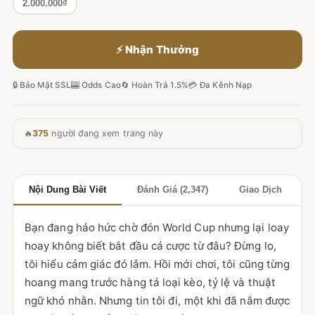
2.000.000₫
⚡ Nhận Thưởng
🔒 Bảo Mật SSL
🎰 Odds Cao
🔄 Hoàn Trả 1.5%
💳 Đa Kênh Nạp
🔥
375
người đang xem trang này
Nội Dung Bài Viết
Đánh Giá (2,347)
Giao Dịch
Bạn đang háo hức chờ đón World Cup nhưng lại loay
hoay không biết bắt đầu cá cược từ đâu? Đừng lo,
tôi hiểu cảm giác đó lắm. Hồi mới chơi, tôi cũng từng
hoang mang trước hàng tá loại kèo, tỷ lệ và thuật
ngữ khó nhằn. Nhưng tin tôi đi, một khi đã nắm được