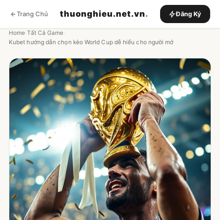
thuonghieu.net.vn
.
Trang Chủ
Đăng Ký
Home
›
Tất Cả Game
›
Kubet hướng dẫn chọn kèo World Cup dễ hiểu cho người mớ