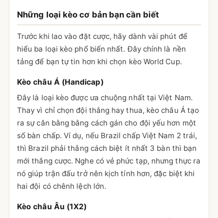
Những loại kèo cơ bản bạn cần biết
Trước khi lao vào đặt cược, hãy dành vài phút để
hiểu ba loại kèo phổ biến nhất. Đây chính là nền
tảng để bạn tự tin hơn khi chọn kèo World Cup.
Kèo châu Á (Handicap)
Đây là loại kèo được ưa chuộng nhất tại Việt Nam.
Thay vì chỉ chọn đội thắng hay thua, kèo châu Á tạo
ra sự cân bằng bằng cách gán cho đội yếu hơn một
số bàn chấp. Ví dụ, nếu Brazil chấp Việt Nam 2 trái,
thì Brazil phải thắng cách biệt ít nhất 3 bàn thì bạn
mới thắng cược. Nghe có vẻ phức tạp, nhưng thực ra
nó giúp trận đấu trở nên kịch tính hơn, đặc biệt khi
hai đội có chênh lệch lớn.
Kèo châu Âu (1X2)