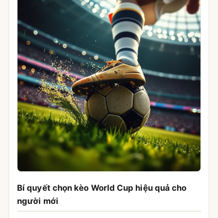
Bí quyết chọn kèo World Cup hiệu quả cho
người mới