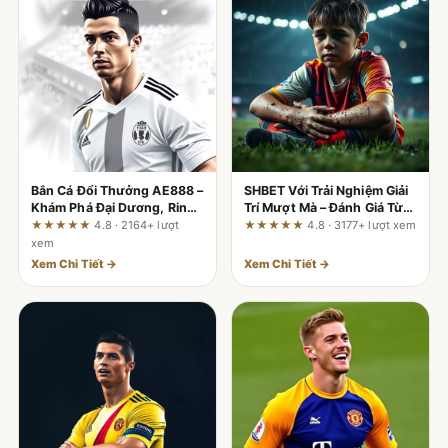
Bắn Cá Đổi Thưởng AE888 –
SHBET Với Trải Nghiệm Giải
Khám Phá Đại Dương, Rinh
Trí Mượt Mà – Đánh Giá Từ
Quà Khủng
Tay Chơi Lâu Năm
★★★★★
4.8 · 2164+ lượt
★★★★★
4.8 · 3177+ lượt xem
xem
Xem Chi Tiết →
Xem Chi Tiết →