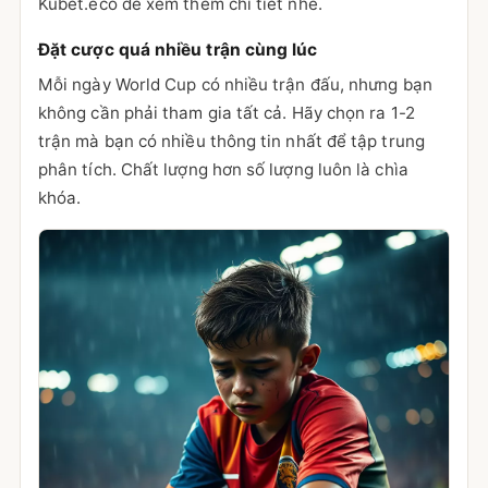
Kubet.eco để xem thêm chi tiết nhé.
Đặt cược quá nhiều trận cùng lúc
Mỗi ngày World Cup có nhiều trận đấu, nhưng bạn
không cần phải tham gia tất cả. Hãy chọn ra 1-2
trận mà bạn có nhiều thông tin nhất để tập trung
phân tích. Chất lượng hơn số lượng luôn là chìa
khóa.