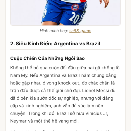
Hình minh hoạ:
sc88 game
2. Siêu Kinh Điển: Argentina vs Brazil
Cuộc Chiến Của Những Ngôi Sao
Không thể bỏ qua cuộc đối đầu giữa hai gã khổng lồ
Nam Mỹ. Nếu Argentina và Brazil nằm chung bảng
hoặc gặp nhau ở vòng knock-out, đó chắc chắn là
trận đấu được cả thế giới chờ đợi. Lionel Messi dù
đã ở bên kia sườn dốc sự nghiệp, nhưng với đẳng
cấp và kinh nghiệm, anh vẫn đủ sức làm nên
chuyện. Trong khi đó, Brazil sở hữu Vinícius Jr,
Neymar và một thế hệ vàng mới.