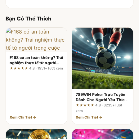
Bạn Có Thể Thích
F168 có an toàn không? Trải
nghiệm thực tế từ người
trong cuộc
★★★★★
4.8 · 1951+ lượt xem
789WIN Poker Trực Tuyến
Dành Cho Người Yêu Thích
Chiến Thuật
★★★★★
4.8 · 3235+ lượt
xem
Xem Chi Tiết →
Xem Chi Tiết →