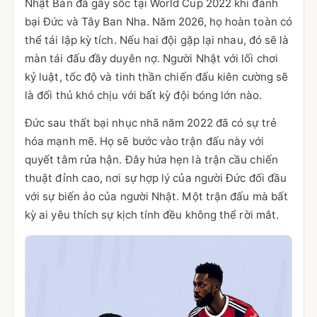
Nhật Bản đã gây sốc tại World Cup 2022 khi đánh
bại Đức và Tây Ban Nha. Năm 2026, họ hoàn toàn có
thể tái lập kỳ tích. Nếu hai đội gặp lại nhau, đó sẽ là
màn tái đấu đầy duyên nợ. Người Nhật với lối chơi
kỷ luật, tốc độ và tinh thần chiến đấu kiên cường sẽ
là đối thủ khó chịu với bất kỳ đội bóng lớn nào.
Đức sau thất bại nhục nhã năm 2022 đã có sự trẻ
hóa mạnh mẽ. Họ sẽ bước vào trận đấu này với
quyết tâm rửa hận. Đây hứa hẹn là trận cầu chiến
thuật đỉnh cao, nơi sự hợp lý của người Đức đối đầu
với sự biến ảo của người Nhật. Một trận đấu mà bất
kỳ ai yêu thích sự kịch tính đều không thể rời mắt.