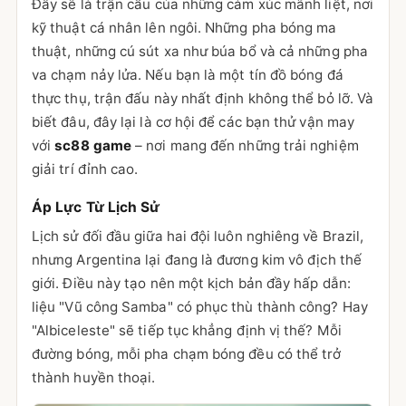
Đây sẽ là trận cầu của những cảm xúc mãnh liệt, nơi
kỹ thuật cá nhân lên ngôi. Những pha bóng ma
thuật, những cú sút xa như búa bổ và cả những pha
va chạm nảy lửa. Nếu bạn là một tín đồ bóng đá
thực thụ, trận đấu này nhất định không thể bỏ lỡ. Và
biết đâu, đây lại là cơ hội để các bạn thử vận may
với
sc88 game
– nơi mang đến những trải nghiệm
giải trí đỉnh cao.
Áp Lực Từ Lịch Sử
Lịch sử đối đầu giữa hai đội luôn nghiêng về Brazil,
nhưng Argentina lại đang là đương kim vô địch thế
giới. Điều này tạo nên một kịch bản đầy hấp dẫn:
liệu "Vũ công Samba" có phục thù thành công? Hay
"Albiceleste" sẽ tiếp tục khẳng định vị thế? Mỗi
đường bóng, mỗi pha chạm bóng đều có thể trở
thành huyền thoại.