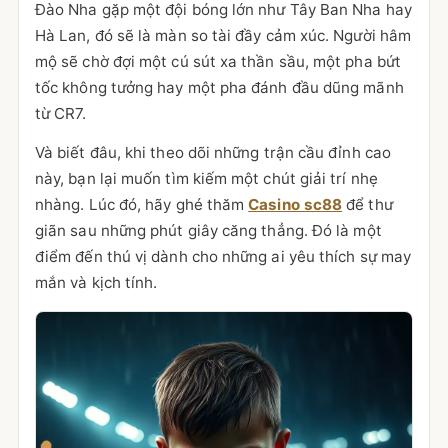
Đào Nha gặp một đội bóng lớn như Tây Ban Nha hay
Hà Lan, đó sẽ là màn so tài đầy cảm xúc. Người hâm
mộ sẽ chờ đợi một cú sút xa thần sầu, một pha bứt
tốc không tưởng hay một pha đánh đầu dũng mãnh
từ CR7.
Và biết đâu, khi theo dõi những trận cầu đỉnh cao
này, bạn lại muốn tìm kiếm một chút giải trí nhẹ
nhàng. Lúc đó, hãy ghé thăm
Casino sc88
để thư
giãn sau những phút giây căng thẳng. Đó là một
điểm đến thú vị dành cho những ai yêu thích sự may
mắn và kịch tính.