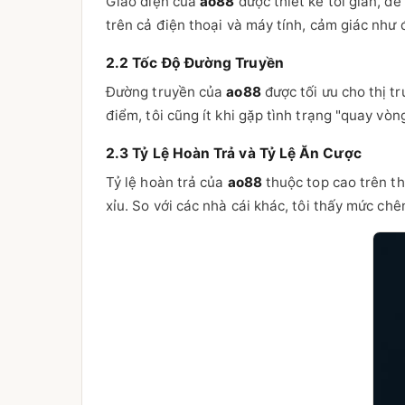
Giao diện của
ao88
được thiết kế tối giản, dễ
trên cả điện thoại và máy tính, cảm giác như 
2.2 Tốc Độ Đường Truyền
Đường truyền của
ao88
được tối ưu cho thị t
điểm, tôi cũng ít khi gặp tình trạng "quay vòn
2.3 Tỷ Lệ Hoàn Trả và Tỷ Lệ Ăn Cược
Tỷ lệ hoàn trả của
ao88
thuộc top cao trên th
xỉu. So với các nhà cái khác, tôi thấy mức ch