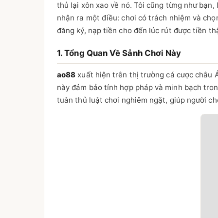
thủ lại xôn xao về nó. Tôi cũng từng như bạn,
nhận ra một điều: chơi có trách nhiệm và chọn
đăng ký, nạp tiền cho đến lúc rút được tiền t
1. Tổng Quan Về Sảnh Chơi Này
ao88
xuất hiện trên thị trường cá cược châu 
này đảm bảo tính hợp pháp và minh bạch trong 
tuân thủ luật chơi nghiêm ngặt, giúp người ch