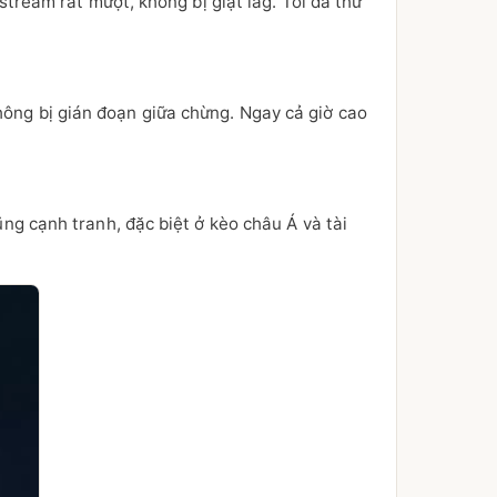
stream rất mượt, không bị giật lag. Tôi đã thử
hông bị gián đoạn giữa chừng. Ngay cả giờ cao
ng cạnh tranh, đặc biệt ở kèo châu Á và tài