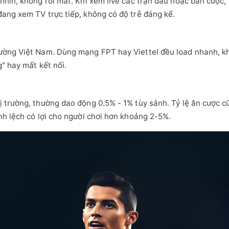
 nhìn, không rối mắt. Khi xem live các trận đấu hoặc bàn cược, 
đang xem TV trực tiếp, không có độ trễ đáng kể.
rường Việt Nam. Dùng mạng FPT hay Viettel đều load nhanh, k
g" hay mất kết nối.
ị trường, thường dao động 0.5% - 1% tùy sảnh. Tỷ lệ ăn cược cũ
ênh lệch có lợi cho người chơi hơn khoảng 2-5%.