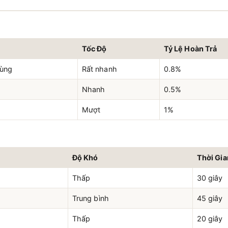
Tốc Độ
Tỷ Lệ Hoàn Trả
dùng
Rất nhanh
0.8%
Nhanh
0.5%
Mượt
1%
Độ Khó
Thời Gia
Thấp
30 giây
Trung bình
45 giây
Thấp
20 giây