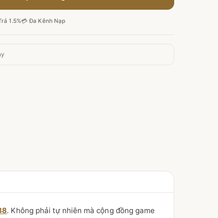
Trả 1.5%
💳 Đa Kênh Nạp
ày
88
. Không phải tự nhiên mà cộng đồng game