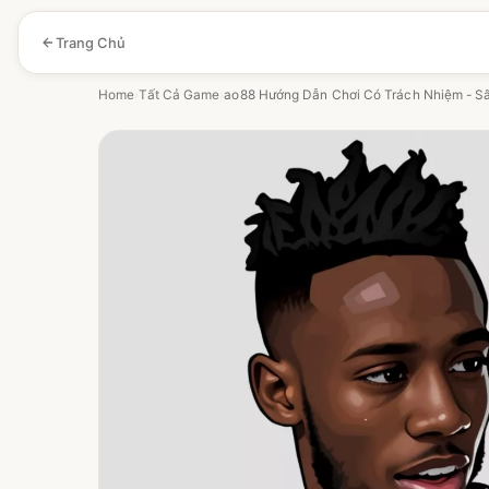
Trang Chủ
Home
›
Tất Cả Game
›
ao88 Hướng Dẫn Chơi Có Trách Nhiệm - Sâ