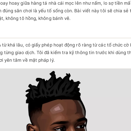
 loay hoay giữa hàng tá nhà cái mọc lên như nấm, lo sợ tiền m
 đúng sân chơi là yếu tố sống còn. Bài viết này tôi sẽ chia sẻ
hật, không tô hồng, không bánh vẽ.
Á từ khá lâu, có giấy phép hoạt động rõ ràng từ các tổ chức c
từng giao dịch. Tôi đã kiểm tra kỹ thông tin trước khi dùng t
ơi yên tâm về mặt pháp lý.