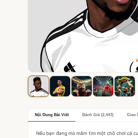
Nội Dung Bài Viết
Đánh Giá (2,443)
Giao 
Nếu bạn đang mò mẫm tìm một chỗ chơi cá cượ