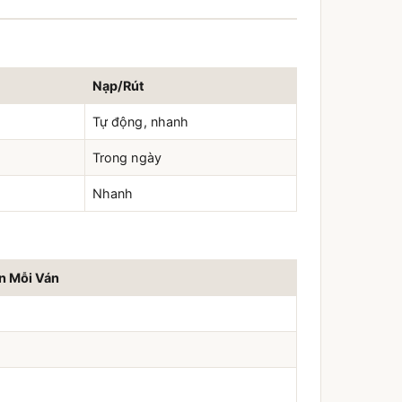
Nạp/Rút
Tự động, nhanh
Trong ngày
Nhanh
n Mỗi Ván