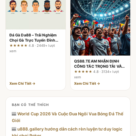
Đá Gà Da88 – Trải Nghiệm
Chọi Gà Trực Tuyến Đỉnh
Cao Mọi Lúc Mọi Nơi
★★★★★
4.8 · 2449+ lượt
xem
QS88.TEAM NHẬN ĐỊNH
CÔNG TÁC TRỌNG TÀI VÀ
VAR - TRẬN CẦU ĐINH
★★★★★
4.8 · 3134+ lượt
CHÍNH XÁC NHẤT
xem
Xem Chi Tiết →
Xem Chi Tiết →
BẠN CÓ THỂ THÍCH
🎰
World Cup 2026 Và Cuộc Đua Ngôi Vua Bóng Đá Thế
Giới
🎰
u888.gallery hướng dẫn cách rèn luyện tư duy logic
khi chơi Poker