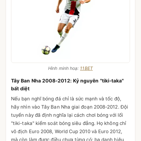
Hình minh hoạ:
11BET
Tây Ban Nha 2008-2012: Kỷ nguyên "tiki-taka"
bất diệt
Nếu bạn nghĩ bóng đá chỉ là sức mạnh và tốc độ,
hãy nhìn vào Tây Ban Nha giai đoạn 2008-2012. Đội
tuyển này đã định nghĩa lại cách chơi bóng với lối
"tiki-taka" kiểm soát bóng siêu đẳng. Họ không chỉ
vô địch Euro 2008, World Cup 2010 và Euro 2012,
mà còn làm được điều chưa từng có: ba danh hiệu