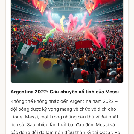
Argentina 2022: Câu chuyện cổ tích của Messi
Không thể không nhắc đến Argentina năm 2022 –
đội bóng được kỳ vọng mang về chức vô địch cho
Lionel Messi, một trong những cầu thủ vĩ đại nhất
lịch sử. Sau nhiều lần thất bại đau đớn, Messi và
các đồng đội đã làm nên điều thần kỳ tại Qatar. Họ