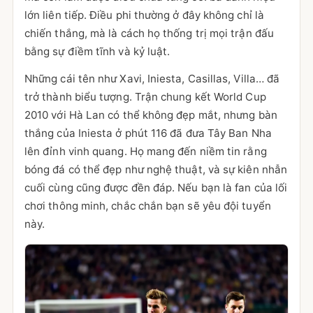
lớn liên tiếp. Điều phi thường ở đây không chỉ là
chiến thắng, mà là cách họ thống trị mọi trận đấu
bằng sự điềm tĩnh và kỷ luật.
Những cái tên như Xavi, Iniesta, Casillas, Villa… đã
trở thành biểu tượng. Trận chung kết World Cup
2010 với Hà Lan có thể không đẹp mắt, nhưng bàn
thắng của Iniesta ở phút 116 đã đưa Tây Ban Nha
lên đỉnh vinh quang. Họ mang đến niềm tin rằng
bóng đá có thể đẹp như nghệ thuật, và sự kiên nhẫn
cuối cùng cũng được đền đáp. Nếu bạn là fan của lối
chơi thông minh, chắc chắn bạn sẽ yêu đội tuyển
này.