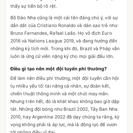
thấy sự tiến bộ rõ rệt.
Bồ Đào Nha cũng là một cái tên đáng chú ý, với sự
dẫn dắt của Cristiano Ronaldo và dàn sao trẻ như
Bruno Fernandes, Rafael Leão. Họ vô địch Euro
2016 và Nations League 2019, và đang hướng đến
những kỳ tích mới. Trong khi đó, Brazil và Pháp vẫn
luôn là ứng cử viên nặng ký cho mọi giải đấu lớn.
Điều gì tạo nên một đội tuyển phi thường?
Để làm nên điều phi thường, một đội tuyển cần hội
tụ nhiều yếu tố: tài năng cá nhân, sự đoàn kết,
chiến thuật thông minh và một chút may mắn.
Nhưng trên hết, đó là khát khao không bao giờ dập
tắt. Những đội bóng như Brazil 2002, Tây Ban Nha
2010, hay Argentina 2022 đã dạy chúng ta rằng, kỳ
vọng không phải là áp lực, mà là động lực để vươn
tới những điều vĩ đại.