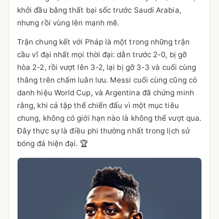
khởi đầu bằng thất bại sốc trước Saudi Arabia,
nhưng rồi vùng lên mạnh mẽ.
Trận chung kết với Pháp là một trong những trận
cầu vĩ đại nhất mọi thời đại: dẫn trước 2-0, bị gỡ
hòa 2-2, rồi vượt lên 3-2, lại bị gỡ 3-3 và cuối cùng
thắng trên chấm luân lưu. Messi cuối cùng cũng có
danh hiệu World Cup, và Argentina đã chứng minh
rằng, khi cả tập thể chiến đấu vì một mục tiêu
chung, không có giới hạn nào là không thể vượt qua.
Đây thực sự là điều phi thường nhất trong lịch sử
bóng đá hiện đại. 🏆