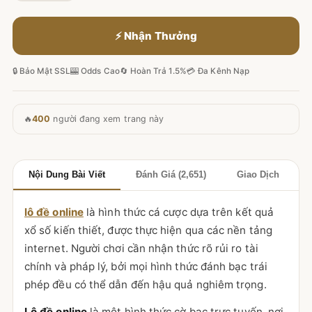
⚡ Nhận Thưởng
🔒 Bảo Mật SSL
🎰 Odds Cao
🔄 Hoàn Trả 1.5%
💳 Đa Kênh Nạp
🔥
400
người đang xem trang này
Nội Dung Bài Viết
Đánh Giá (2,651)
Giao Dịch
lô đề online
là hình thức cá cược dựa trên kết quả
xổ số kiến thiết, được thực hiện qua các nền tảng
internet. Người chơi cần nhận thức rõ rủi ro tài
chính và pháp lý, bởi mọi hình thức đánh bạc trái
phép đều có thể dẫn đến hậu quả nghiêm trọng.
Lô đề online
là một hình thức cờ bạc trực tuyến, nơi