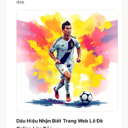
dọa.
Dấu Hiệu Nhận Biết Trang Web Lô Đề