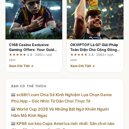
C168 Casino Exclusive
OKVIPTOP Là Gì? Giải Pháp
Gaming Offers: Your Guide
Toàn Diện Cho Cộng Đồng
to Premium Rewards
Game Thủ Trực Tuyến
★★★★★
4.8 · 2492+ lượt
★★★★★
4.8 · 2982+ lượt
xem
xem
Xem Chi Tiết →
Xem Chi Tiết →
BẠN CÓ THỂ THÍCH
🎰
sc88t1.com Chia Sẻ Kinh Nghiệm Lựa Chọn Game
Phù Hợp – Góc Nhìn Từ Dân Chơi Thực Tế
🎰
World Cup 2026 Và Những Bất Ngờ Khiến Người
Hâm Mộ Kinh Ngạc
🎰
KP88 soi kèo Copa America mới nhất: Sân chơi nào