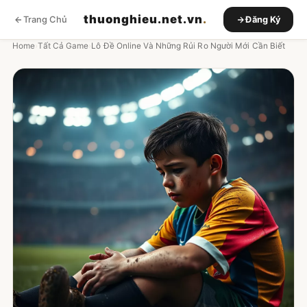
thuonghieu.net.vn
.
Trang Chủ
Đăng Ký
Home
›
Tất Cả Game
›
Lô Đề Online Và Những Rủi Ro Người Mới Cần Biết