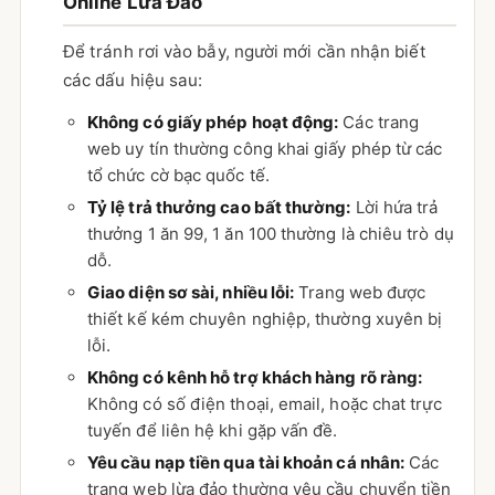
Online Lừa Đảo
Để tránh rơi vào bẫy, người mới cần nhận biết
các dấu hiệu sau:
Không có giấy phép hoạt động:
Các trang
web uy tín thường công khai giấy phép từ các
tổ chức cờ bạc quốc tế.
Tỷ lệ trả thưởng cao bất thường:
Lời hứa trả
thưởng 1 ăn 99, 1 ăn 100 thường là chiêu trò dụ
dỗ.
Giao diện sơ sài, nhiều lỗi:
Trang web được
thiết kế kém chuyên nghiệp, thường xuyên bị
lỗi.
Không có kênh hỗ trợ khách hàng rõ ràng:
Không có số điện thoại, email, hoặc chat trực
tuyến để liên hệ khi gặp vấn đề.
Yêu cầu nạp tiền qua tài khoản cá nhân:
Các
trang web lừa đảo thường yêu cầu chuyển tiền