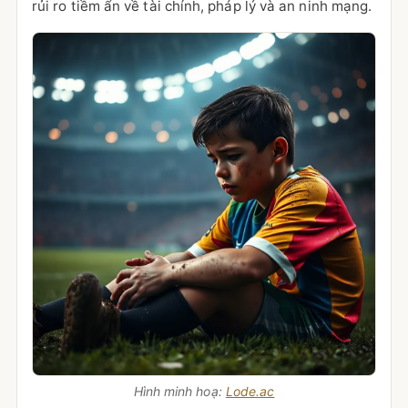
rủi ro tiềm ẩn về tài chính, pháp lý và an ninh mạng.
Hình minh hoạ:
Lode.ac