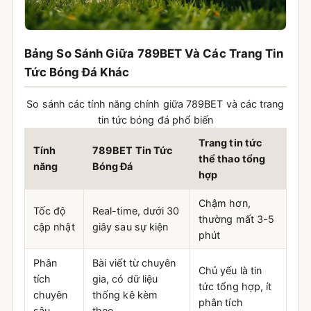
Bảng So Sánh Giữa 789BET Và Các Trang Tin
Tức Bóng Đá Khác
So sánh các tính năng chính giữa 789BET và các trang
tin tức bóng đá phổ biến
Trang tin tức
Tính
789BET Tin Tức
thể thao tổng
năng
Bóng Đá
hợp
Chậm hơn,
Tốc độ
Real-time, dưới 30
thường mất 3-5
cập nhật
giây sau sự kiện
phút
Phân
Bài viết từ chuyên
Chủ yếu là tin
tích
gia, có dữ liệu
tức tổng hợp, ít
chuyên
thống kê kèm
phân tích
sâu
theo