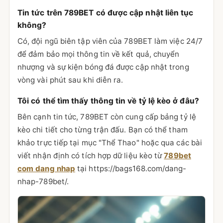
Tin tức trên 789BET có được cập nhật liên tục
không?
Có, đội ngũ biên tập viên của 789BET làm việc 24/7
để đảm bảo mọi thông tin về kết quả, chuyển
nhượng và sự kiện bóng đá được cập nhật trong
vòng vài phút sau khi diễn ra.
Tôi có thể tìm thấy thông tin về tỷ lệ kèo ở đâu?
Bên cạnh tin tức, 789BET còn cung cấp bảng tỷ lệ
kèo chi tiết cho từng trận đấu. Bạn có thể tham
khảo trực tiếp tại mục "Thể Thao" hoặc qua các bài
viết nhận định có tích hợp dữ liệu kèo từ
789bet
com dang nhap
tại https://bags168.com/dang-
nhap-789bet/.