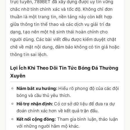
trực tuyến, 789BET đã xây dựng được uy tín vững
chắc nhờ tính chính xác và tốc độ. Không chỉ đơn
thuần là một trang tin, nền tảng này còn kết hợp
giữa thông tin thể thao và các dịch vụ giải trí đa
dạng, tạo nên một hệ sinh thái hoàn chỉnh cho
người dùng. Các bài viết đều được kiểm duyệt chặt
chẽ về mặt nội dung, đảm bảo không có tin giả hoặc
thông tin sai lệch.
Lợi Ích Khi Theo Dõi Tin Tức Bóng Đá Thường
Xuyên
Nắm bắt xu hướng:
Hiểu rõ phong độ của các đội
bóng và cầu thủ yêu thích.
Hỗ trợ nhận định:
Có cơ sở dữ liệu để đưa ra dự
đoán chính xác hơn về kết quả trận đấu.
Kết nối cộng đồng:
Tham gia bình luận, thảo luận
với những người hâm mộ khác.