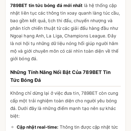
789BET tin tức bóng đá mới nhất
là hệ thống cập
nhật liên tục các thông tin xoay quanh làng túc cầu,
bao gồm kết quả, lịch thi đấu, chuyển nhượng và
phân tích chiến thuật từ các giải đấu hàng đầu như
Ngoại hạng Anh, La Liga, Champions League. Đây
là nơi hội tụ những dữ liệu nóng hổi giúp người hâm
mộ và giới chuyên môn có cái nhìn toàn diện về thế
giới bóng đá.
Những Tính Năng Nổi Bật Của 789BET Tin
Tức Bóng Đá
Không chỉ dừng lại ở việc đưa tin, 789BET còn cung
cấp một trải nghiệm toàn diện cho người yêu bóng
đá. Dưới đây là những điểm mạnh tạo nên sự khác
biệt:
Cập nhật real-time:
Thông tin được cập nhật tức