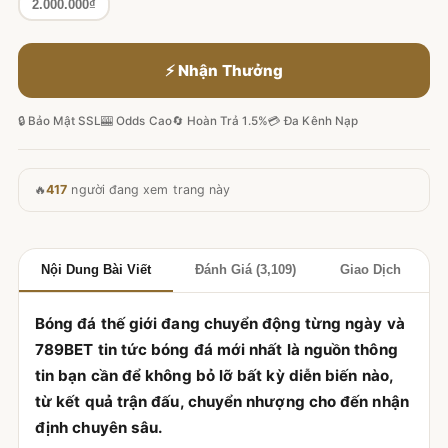
2.000.000₫
⚡ Nhận Thưởng
🔒 Bảo Mật SSL
🎰 Odds Cao
🔄 Hoàn Trả 1.5%
💳 Đa Kênh Nạp
🔥
417
người đang xem trang này
Nội Dung Bài Viết
Đánh Giá (3,109)
Giao Dịch
Bóng đá thế giới đang chuyển động từng ngày và
789BET tin tức bóng đá mới nhất là nguồn thông
tin bạn cần để không bỏ lỡ bất kỳ diễn biến nào,
từ kết quả trận đấu, chuyển nhượng cho đến nhận
định chuyên sâu.