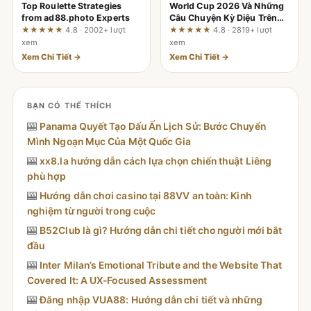
Top Roulette Strategies
World Cup 2026 Và Những
from ad88.photo Experts
Câu Chuyện Kỳ Diệu Trên
Sân Cỏ
★★★★★
4.8 · 2002+ lượt
★★★★★
4.8 · 2819+ lượt
xem
xem
Xem Chi Tiết →
Xem Chi Tiết →
BẠN CÓ THỂ THÍCH
🎰
Panama Quyết Tạo Dấu Ấn Lịch Sử: Bước Chuyển
Mình Ngoạn Mục Của Một Quốc Gia
🎰
xx8.la hướng dẫn cách lựa chọn chiến thuật Liêng
phù hợp
🎰
Hướng dẫn chơi casino tại 88VV an toàn: Kinh
nghiệm từ người trong cuộc
🎰
B52Club là gì? Hướng dẫn chi tiết cho người mới bắt
đầu
🎰
Inter Milan’s Emotional Tribute and the Website That
Covered It: A UX-Focused Assessment
🎰
Đăng nhập VUA88: Hướng dẫn chi tiết và những