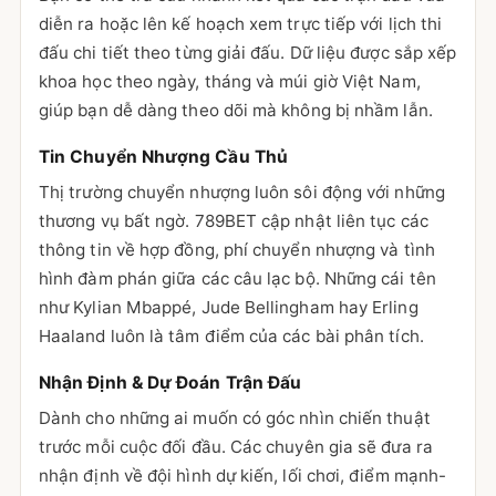
diễn ra hoặc lên kế hoạch xem trực tiếp với lịch thi
đấu chi tiết theo từng giải đấu. Dữ liệu được sắp xếp
khoa học theo ngày, tháng và múi giờ Việt Nam,
giúp bạn dễ dàng theo dõi mà không bị nhầm lẫn.
Tin Chuyển Nhượng Cầu Thủ
Thị trường chuyển nhượng luôn sôi động với những
thương vụ bất ngờ. 789BET cập nhật liên tục các
thông tin về hợp đồng, phí chuyển nhượng và tình
hình đàm phán giữa các câu lạc bộ. Những cái tên
như Kylian Mbappé, Jude Bellingham hay Erling
Haaland luôn là tâm điểm của các bài phân tích.
Nhận Định & Dự Đoán Trận Đấu
Dành cho những ai muốn có góc nhìn chiến thuật
trước mỗi cuộc đối đầu. Các chuyên gia sẽ đưa ra
nhận định về đội hình dự kiến, lối chơi, điểm mạnh-