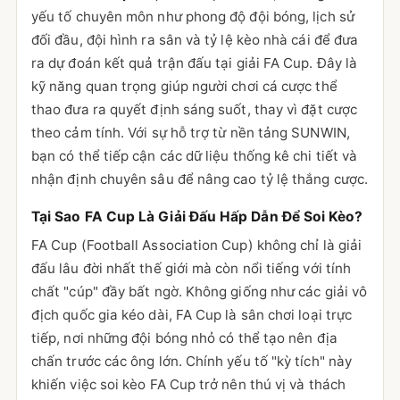
yếu tố chuyên môn như phong độ đội bóng, lịch sử
đối đầu, đội hình ra sân và tỷ lệ kèo nhà cái để đưa
ra dự đoán kết quả trận đấu tại giải FA Cup. Đây là
kỹ năng quan trọng giúp người chơi cá cược thể
thao đưa ra quyết định sáng suốt, thay vì đặt cược
theo cảm tính. Với sự hỗ trợ từ nền tảng SUNWIN,
bạn có thể tiếp cận các dữ liệu thống kê chi tiết và
nhận định chuyên sâu để nâng cao tỷ lệ thắng cược.
Tại Sao FA Cup Là Giải Đấu Hấp Dẫn Để Soi Kèo?
FA Cup (Football Association Cup) không chỉ là giải
đấu lâu đời nhất thế giới mà còn nổi tiếng với tính
chất "cúp" đầy bất ngờ. Không giống như các giải vô
địch quốc gia kéo dài, FA Cup là sân chơi loại trực
tiếp, nơi những đội bóng nhỏ có thể tạo nên địa
chấn trước các ông lớn. Chính yếu tố "kỳ tích" này
khiến việc soi kèo FA Cup trở nên thú vị và thách