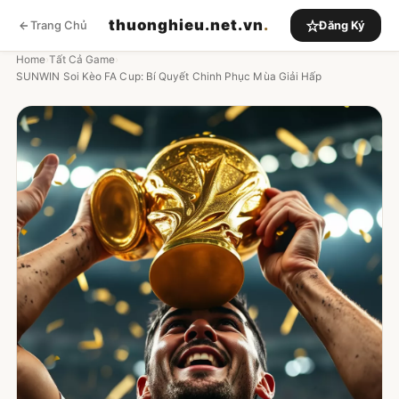
thuonghieu.net.vn
.
Trang Chủ
Đăng Ký
Home
›
Tất Cả Game
›
SUNWIN Soi Kèo FA Cup: Bí Quyết Chinh Phục Mùa Giải Hấp