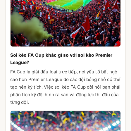
Soi kèo FA Cup khác gì so với soi kèo Premier
League?
FA Cup là giải đấu loại trực tiếp, nơi yếu tố bất ngờ
cao hơn Premier League do các đội bóng nhỏ có thể
tạo nên kỳ tích. Việc soi kèo FA Cup đòi hỏi bạn phải
phân tích kỹ đội hình ra sân và động lực thi đấu của
từng đội.