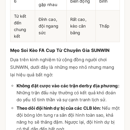
6
biến động
bình
gặp nhau
Tứ kết
Đỉnh cao,
Rất cao,
đến
đội ngang
kèo cân
Thấp
chung
sức
bằng
kết
Mẹo Soi Kèo FA Cup Từ Chuyên Gia SUNWIN
Dựa trên kinh nghiệm từ cộng đồng người chơi
SUNWIN, dưới đây là những mẹo nhỏ nhưng mang
lại hiệu quả bất ngờ:
Không đặt cược vào các trận derby địa phương:
Những trận đấu này thường có kết quả khó đoán
do yếu tố tinh thần và sự cạnh tranh lịch sử.
Theo dõi đội hình dự bị của các CLB lớn:
Nếu một
đội bóng lớn tung ra sân đội hình toàn sao, khả
năng họ sẽ thắng đậm. Ngược lại, đội hình dự bị
có thể dẫn đến bất ngờ.