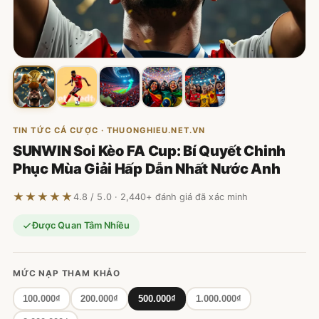
TIN TỨC CÁ CƯỢC · THUONGHIEU.NET.VN
SUNWIN Soi Kèo FA Cup: Bí Quyết Chinh
Phục Mùa Giải Hấp Dẫn Nhất Nước Anh
★★★★★
4.8 / 5.0 · 2,440+ đánh giá đã xác minh
Được Quan Tâm Nhiều
MỨC NẠP THAM KHẢO
100.000₫
200.000₫
500.000₫
1.000.000₫