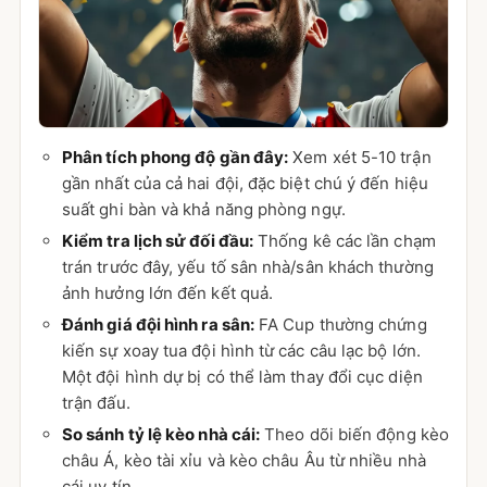
Phân tích phong độ gần đây:
Xem xét 5-10 trận
gần nhất của cả hai đội, đặc biệt chú ý đến hiệu
suất ghi bàn và khả năng phòng ngự.
Kiểm tra lịch sử đối đầu:
Thống kê các lần chạm
trán trước đây, yếu tố sân nhà/sân khách thường
ảnh hưởng lớn đến kết quả.
Đánh giá đội hình ra sân:
FA Cup thường chứng
kiến sự xoay tua đội hình từ các câu lạc bộ lớn.
Một đội hình dự bị có thể làm thay đổi cục diện
trận đấu.
So sánh tỷ lệ kèo nhà cái:
Theo dõi biến động kèo
châu Á, kèo tài xỉu và kèo châu Âu từ nhiều nhà
cái uy tín.