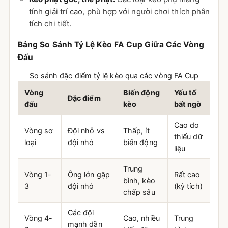
tính giải trí cao, phù hợp với người chơi thích phân
tích chi tiết.
Bảng So Sánh Tỷ Lệ Kèo FA Cup Giữa Các Vòng
Đấu
So sánh đặc điểm tỷ lệ kèo qua các vòng FA Cup
Vòng
Biến động
Yếu tố
Đặc điểm
đấu
kèo
bất ngờ
Cao do
Vòng sơ
Đội nhỏ vs
Thấp, ít
thiếu dữ
loại
đội nhỏ
biến động
liệu
Trung
Vòng 1-
Ông lớn gặp
Rất cao
bình, kèo
3
đội nhỏ
(kỳ tích)
chấp sâu
Các đội
Vòng 4-
Cao, nhiều
Trung
mạnh dần