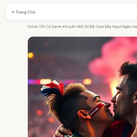
Trang Chủ
Home
›
Tất Cả Game
›
Khuyến Mãi SC88: Cạm Bẫy Ngọt Ngào Ha