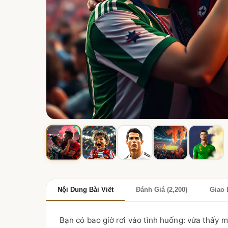
Nội Dung Bài Viết
Đánh Giá (2,200)
Giao 
Bạn có bao giờ rơi vào tình huống: vừa thấy 