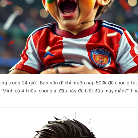
dụng trong 24 giờ". Bạn vốn dĩ chỉ muốn nạp 500k để chơi lẻ tẻ, 
 "Mình có 4 triệu, chơi giải đấu này đi, biết đâu may mắn?" Th