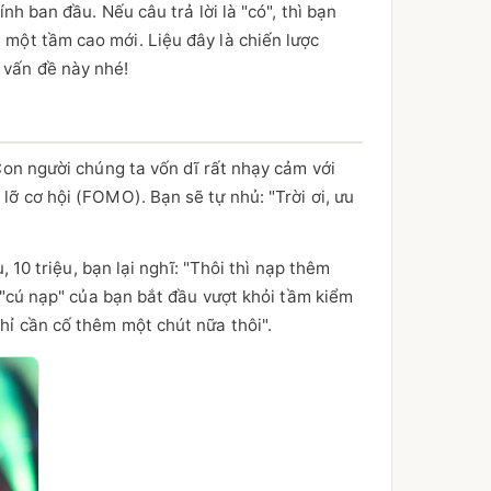
h ban đầu. Nếu câu trả lời là "có", thì bạn
 một tầm cao mới. Liệu đây là chiến lược
 vấn đề này nhé!
Con người chúng ta vốn dĩ rất nhạy cảm với
ỡ cơ hội (FOMO). Bạn sẽ tự nhủ: "Trời ơi, ưu
 10 triệu, bạn lại nghĩ: "Thôi thì nạp thêm
c "cú nạp" của bạn bắt đầu vượt khỏi tầm kiểm
hỉ cần cố thêm một chút nữa thôi".