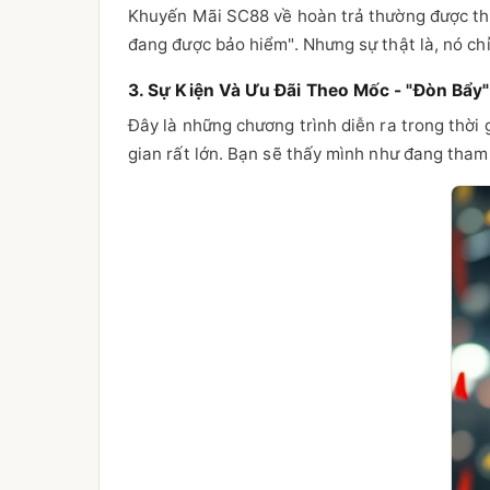
Khuyến Mãi SC88 về hoàn trả thường được thiết
đang được bảo hiểm". Nhưng sự thật là, nó chỉ
3. Sự Kiện Và Ưu Đãi Theo Mốc - "Đòn Bẩy
Đây là những chương trình diễn ra trong thời g
gian rất lớn. Bạn sẽ thấy mình như đang tham