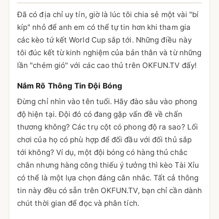
Đã có địa chỉ uy tín, giờ là lúc tôi chia sẻ một vài "bí
kíp" nhỏ để anh em có thể tự tin hơn khi tham gia
các kèo tứ kết World Cup sắp tới. Những điều này
tôi đúc kết từ kinh nghiệm của bản thân và từ những
lần "chém gió" với các cao thủ trên OKFUN.TV đấy!
Nắm Rõ Thông Tin Đội Bóng
Đừng chỉ nhìn vào tên tuổi. Hãy đào sâu vào phong
độ hiện tại. Đội đó có đang gặp vấn đề về chấn
thương không? Các trụ cột có phong độ ra sao? Lối
chơi của họ có phù hợp để đối đầu với đối thủ sắp
tới không? Ví dụ, một đội bóng có hàng thủ chắc
chắn nhưng hàng công thiếu ý tưởng thì kèo Tài Xỉu
có thể là một lựa chọn đáng cân nhắc. Tất cả thông
tin này đều có sẵn trên OKFUN.TV, bạn chỉ cần dành
chút thời gian để đọc và phân tích.