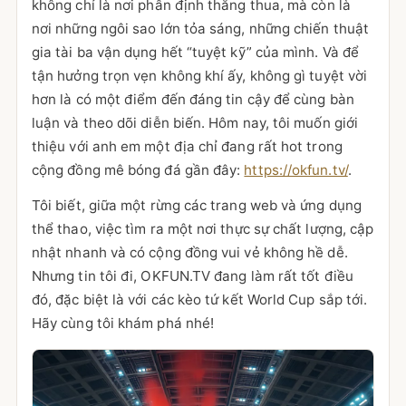
không chỉ là nơi phân định thắng thua, mà còn là
nơi những ngôi sao lớn tỏa sáng, những chiến thuật
gia tài ba vận dụng hết “tuyệt kỹ” của mình. Và để
tận hưởng trọn vẹn không khí ấy, không gì tuyệt vời
hơn là có một điểm đến đáng tin cậy để cùng bàn
luận và theo dõi diễn biến. Hôm nay, tôi muốn giới
thiệu với anh em một địa chỉ đang rất hot trong
cộng đồng mê bóng đá gần đây:
https://okfun.tv/
.
Tôi biết, giữa một rừng các trang web và ứng dụng
thể thao, việc tìm ra một nơi thực sự chất lượng, cập
nhật nhanh và có cộng đồng vui vẻ không hề dễ.
Nhưng tin tôi đi, OKFUN.TV đang làm rất tốt điều
đó, đặc biệt là với các kèo tứ kết World Cup sắp tới.
Hãy cùng tôi khám phá nhé!