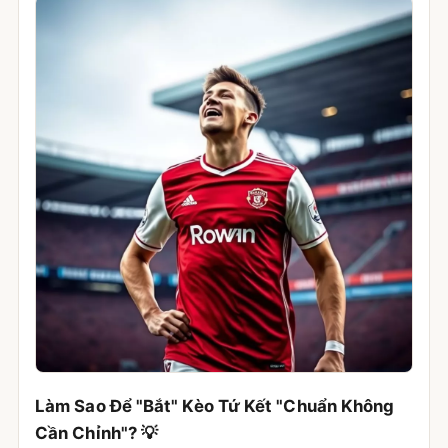
Làm Sao Để "Bắt" Kèo Tứ Kết "Chuẩn Không
Cần Chỉnh"? 💡