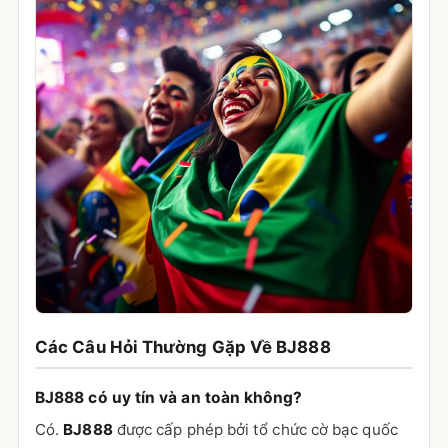
Các Câu Hỏi Thường Gặp Về BJ888
BJ888 có uy tín và an toàn không?
Có.
BJ888
được cấp phép bởi tổ chức cờ bạc quốc