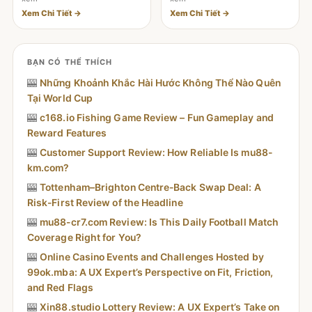
Xem Chi Tiết →
Xem Chi Tiết →
BẠN CÓ THỂ THÍCH
🎰
Những Khoảnh Khắc Hài Hước Không Thể Nào Quên
Tại World Cup
🎰
c168.io Fishing Game Review – Fun Gameplay and
Reward Features
🎰
Customer Support Review: How Reliable Is mu88-
km.com?
🎰
Tottenham–Brighton Centre-Back Swap Deal: A
Risk-First Review of the Headline
🎰
mu88-cr7.com Review: Is This Daily Football Match
Coverage Right for You?
🎰
Online Casino Events and Challenges Hosted by
99ok.mba: A UX Expert’s Perspective on Fit, Friction,
and Red Flags
🎰
Xin88.studio Lottery Review: A UX Expert’s Take on