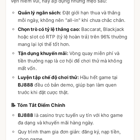
vẹn niềm vui, hãy áp dụng những mẹo sau:
Quản lý ngân sách:
Đặt giới hạn thua và thắng
mỗi ngày, không nên "all-in" khi chưa chắc chắn.
Chọn trò có tỷ lệ thắng cao:
Baccarat, Blackjack
hoặc slot có RTP (tỷ lệ hoàn trả) trên 96% thường
mang lại lợi thế tốt hơn.
Tận dụng khuyến mãi:
Vòng quay miễn phí và
tiền thưởng nạp là cơ hội để chơi thử mà không
mất vốn.
Luyện tập chế độ chơi thử:
Hầu hết game tại
BJ888
đều có bản demo, giúp bạn làm quen
trước khi đặt cược thật.
📝 Tóm Tắt Điểm Chính
BJ888
là casino trực tuyến uy tín với kho game
đa dạng và khuyến mãi hàng ngày.
Quy trình tham gia đơn giản: đăng ký, nạp tiền,
chọn game.