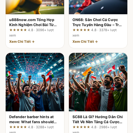
u888now.com Tổng Hợp
ON68: Sân Chơi Cá Cược
Kinh Nghiệm Chơi Bài Từ
Trực Tuyến Hàng Đầu – Trải
Người Chơi Thực Tế
Nghiệm Đẳng Cấp 2025
★★★★★
4.8 · 3096+ lượt
★★★★★
4.8 · 3378+ lượt
xem
xem
Xem Chi Tiết →
Xem Chi Tiết →
Defender barber hints at
SC88 Là Gì? Hướng Dẫn Chi
move: What fans should
Tiết Về Nền Tảng Cá Cược
check before trusting any
Thể Thao Hàng Đầu
★★★★★
4.8 · 3288+ lượt
★★★★★
4.8 · 2986+ lượt
platform
xem
xem