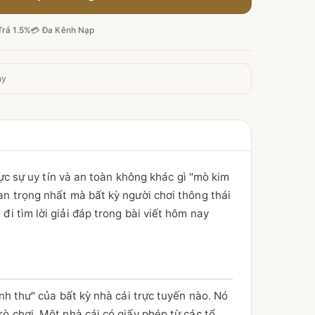
Trả 1.5%
💳 Đa Kênh Nạp
ày
hực sự uy tín và an toàn không khác gì "mò kim
an trọng nhất mà bất kỳ người chơi thông thái
đi tìm lời giải đáp trong bài viết hôm nay
nh thư" của bất kỳ nhà cái trực tuyến nào. Nó
ò chơi. Một nhà cái có giấy phép từ các tổ