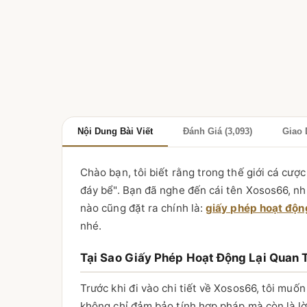
Nội Dung Bài Viết
Đánh Giá (3,093)
Giao 
Chào bạn, tôi biết rằng trong thế giới cá cược
đáy bể". Bạn đã nghe đến cái tên Xosos66, nh
nào cũng đặt ra chính là:
giấy phép hoạt độ
nhé.
Tại Sao Giấy Phép Hoạt Động Lại Quan 
Trước khi đi vào chi tiết về Xosos66, tôi muố
không chỉ đảm bảo tính hợp pháp mà còn là lời