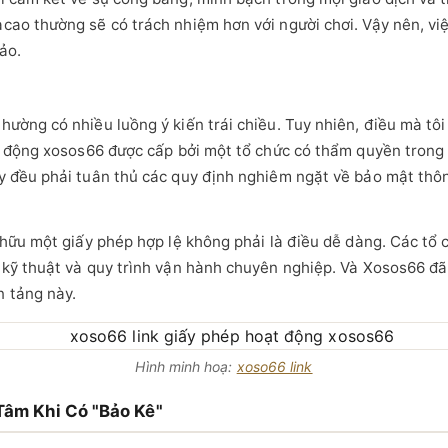
cao thường sẽ có trách nhiệm hơn với người chơi. Vậy nên, việ
ảo.
hường có nhiều luồng ý kiến trái chiều. Tuy nhiên, điều mà t
t động xosos66 được cấp bởi một tổ chức có thẩm quyền trong l
y đều phải tuân thủ các quy định nghiêm ngặt về bảo mật thôn
ở hữu một giấy phép hợp lệ không phải là điều dễ dàng. Các tổ
 kỹ thuật và quy trình vận hành chuyên nghiệp. Và Xosos66 đã
 tảng này.
Hình minh hoạ:
xoso66 link
Tâm Khi Có "Bảo Kê"