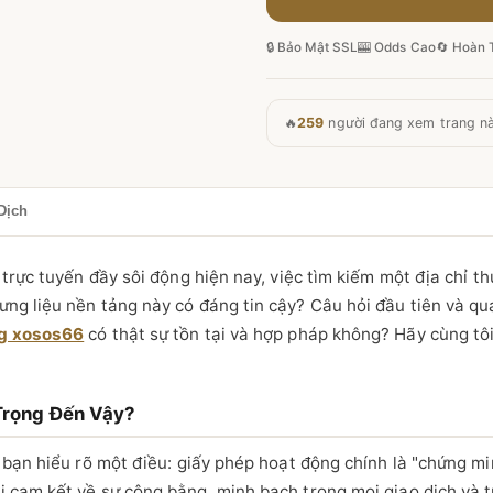
🔒 Bảo Mật SSL
🎰 Odds Cao
🔄 Hoàn 
🔥
259
người đang xem trang n
Dịch
 trực tuyến đầy sôi động hiện nay, việc tìm kiếm một địa chỉ t
ưng liệu nền tảng này có đáng tin cậy? Câu hỏi đầu tiên và qu
ng xosos66
có thật sự tồn tại và hợp pháp không? Hãy cùng tôi 
Trọng Đến Vậy?
n bạn hiểu rõ một điều: giấy phép hoạt động chính là "chứng mi
 cam kết về sự công bằng, minh bạch trong mọi giao dịch và tr