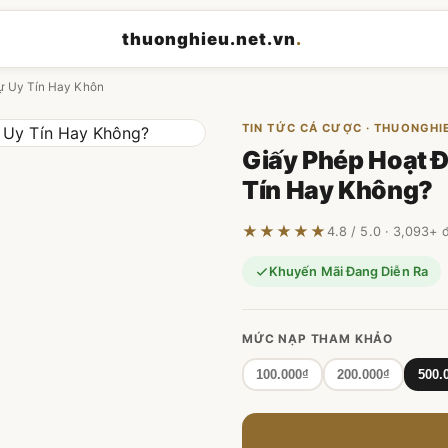
thuonghieu.net.vn
.
ự Uy Tín Hay Khôn
TIN TỨC CÁ CƯỢC · THUONGHI
Giấy Phép Hoạt 
Tín Hay Không?
★★★★★
4.8 / 5.0 · 3,093+ 
Khuyến Mãi Đang Diễn Ra
MỨC NẠP THAM KHẢO
100.000₫
200.000₫
500.