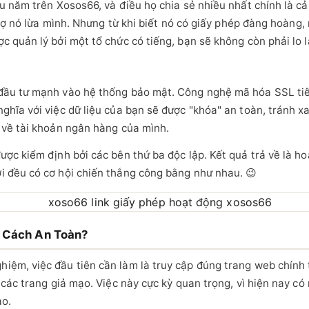
âu năm trên Xosos66, và điều họ chia sẻ nhiều nhất chính là c
, sợ nó lừa mình. Nhưng từ khi biết nó có giấy phép đàng hoàng
 quản lý bởi một tổ chức có tiếng, bạn sẽ không còn phải lo lắ
 đầu tư mạnh vào hệ thống bảo mật. Công nghệ mã hóa SSL tiê
nghĩa với việc dữ liệu của bạn sẽ được "khóa" an toàn, tránh 
g về tài khoản ngân hàng của mình.
ược kiểm định bởi các bên thứ ba độc lập. Kết quả trả về là h
i đều có cơ hội chiến thắng công bằng như nhau. 😉
 Cách An Toàn?
hiệm, việc đầu tiên cần làm là truy cập đúng trang web chính
 các trang giả mạo. Việc này cực kỳ quan trọng, vì hiện nay có
ảo.