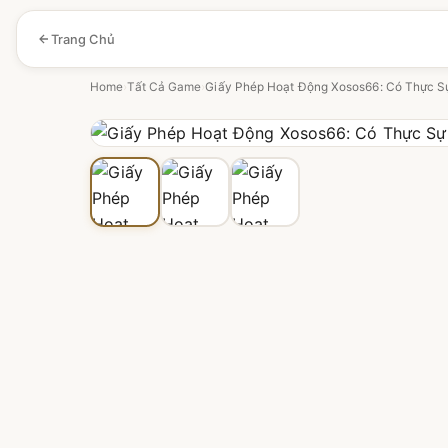
Trang Chủ
Home
›
Tất Cả Game
›
Giấy Phép Hoạt Động Xosos66: Có Thực S