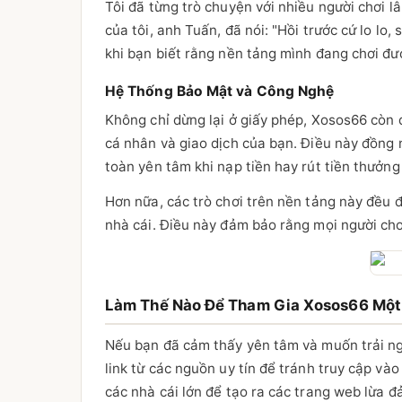
Tôi đã từng trò chuyện với nhiều người chơi l
của tôi, anh Tuấn, đã nói: "Hồi trước cứ lo lo
khi bạn biết rằng nền tảng mình đang chơi được
Hệ Thống Bảo Mật và Công Nghệ
Không chỉ dừng lại ở giấy phép, Xosos66 còn
cá nhân và giao dịch của bạn. Điều này đồng 
toàn yên tâm khi nạp tiền hay rút tiền thưởn
Hơn nữa, các trò chơi trên nền tảng này đều đ
nhà cái. Điều này đảm bảo rằng mọi người chơ
Làm Thế Nào Để Tham Gia Xosos66 Một
Nếu bạn đã cảm thấy yên tâm và muốn trải ng
link từ các nguồn uy tín để tránh truy cập vào
các nhà cái lớn để tạo ra các trang web lừa đ