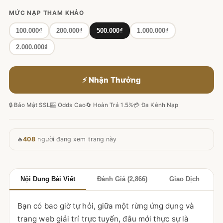
MỨC NẠP THAM KHẢO
100.000₫
200.000₫
500.000₫
1.000.000₫
2.000.000₫
⚡ Nhận Thưởng
🔒 Bảo Mật SSL
🎰 Odds Cao
🔄 Hoàn Trả 1.5%
💳 Đa Kênh Nạp
🔥
408
người đang xem trang này
Nội Dung Bài Viết
Đánh Giá (2,866)
Giao Dịch
Bạn có bao giờ tự hỏi, giữa một rừng ứng dụng và
trang web giải trí trực tuyến, đâu mới thực sự là