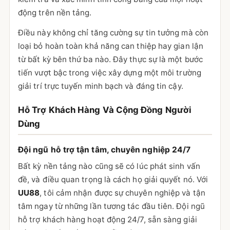
động trên nền tảng.
Điều này không chỉ tăng cường sự tin tưởng mà còn
loại bỏ hoàn toàn khả năng can thiệp hay gian lận
từ bất kỳ bên thứ ba nào. Đây thực sự là một bước
tiến vượt bậc trong việc xây dựng một môi trường
giải trí trực tuyến minh bạch và đáng tin cậy.
Hỗ Trợ Khách Hàng Và Cộng Đồng Người
Dùng
Đội ngũ hỗ trợ tận tâm, chuyên nghiệp 24/7
Bất kỳ nền tảng nào cũng sẽ có lúc phát sinh vấn
đề, và điều quan trọng là cách họ giải quyết nó. Với
UU88
, tôi cảm nhận được sự chuyên nghiệp và tận
tâm ngay từ những lần tương tác đầu tiên. Đội ngũ
hỗ trợ khách hàng hoạt động 24/7, sẵn sàng giải