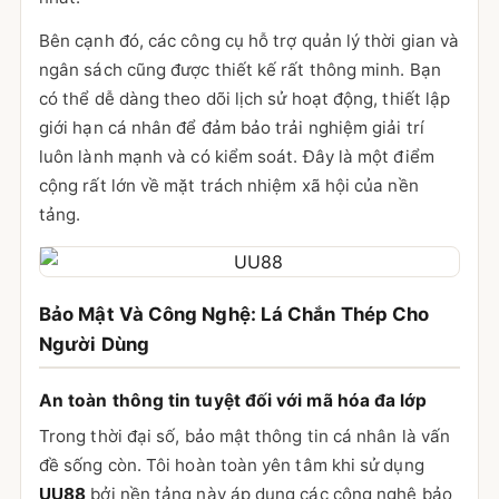
Bên cạnh đó, các công cụ hỗ trợ quản lý thời gian và
ngân sách cũng được thiết kế rất thông minh. Bạn
có thể dễ dàng theo dõi lịch sử hoạt động, thiết lập
giới hạn cá nhân để đảm bảo trải nghiệm giải trí
luôn lành mạnh và có kiểm soát. Đây là một điểm
cộng rất lớn về mặt trách nhiệm xã hội của nền
tảng.
Bảo Mật Và Công Nghệ: Lá Chắn Thép Cho
Người Dùng
An toàn thông tin tuyệt đối với mã hóa đa lớp
Trong thời đại số, bảo mật thông tin cá nhân là vấn
đề sống còn. Tôi hoàn toàn yên tâm khi sử dụng
UU88
bởi nền tảng này áp dụng các công nghệ bảo