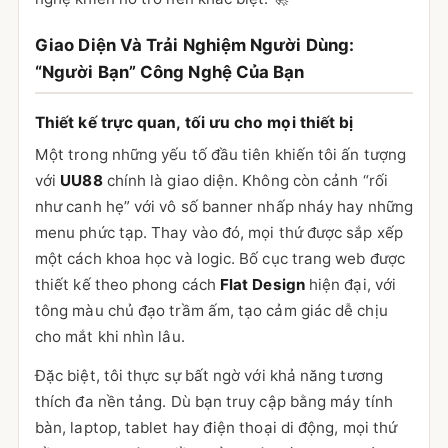
Giao Diện Và Trải Nghiệm Người Dùng:
“Người Bạn” Công Nghệ Của Bạn
Thiết kế trực quan, tối ưu cho mọi thiết bị
Một trong những yếu tố đầu tiên khiến tôi ấn tượng
với
UU88
chính là giao diện. Không còn cảnh “rối
như canh hẹ” với vô số banner nhấp nháy hay những
menu phức tạp. Thay vào đó, mọi thứ được sắp xếp
một cách khoa học và logic. Bố cục trang web được
thiết kế theo phong cách
Flat Design
hiện đại, với
tông màu chủ đạo trầm ấm, tạo cảm giác dễ chịu
cho mắt khi nhìn lâu.
Đặc biệt, tôi thực sự bất ngờ với khả năng tương
thích đa nền tảng. Dù bạn truy cập bằng máy tính
bàn, laptop, tablet hay điện thoại di động, mọi thứ