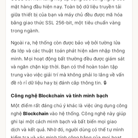
mật hàng đầu hiện nay. Toàn bộ dữ liệu truyền tải
giữa thiết bị của bạn và máy chủ đều được mã hóa
bằng giao thức SSL 256-bit, một tiêu chuẩn vàng
trong ngành.
Ngoài ra, hệ thống còn được bảo vệ bởi tường lửa
đa lớp và các thuật toán phát hiện xâm nhập thông
minh. Mọi hoạt động bất thường đều được giám sát
và ngăn chặn kịp thời. Bạn có thể hoàn toàn tập
trung vào việc giải trí mà không phải lo lắng về vấn
đề rò rỉ dữ liệu hay bị đánh cắp thông tin. 🔒
Công nghệ Blockchain và tính minh bạch
Một điểm rất đáng chú ý khác là việc ứng dụng công
nghệ
Blockchain
vào hệ thống. Công nghệ này giúp
ghi lại một cách minh bạch và bất biến mọi giao
dịch và kết quả. Nhờ đó, người dùng có thể tự mình
kiểm tra và xác minh tính công bằng của mọi hoạt