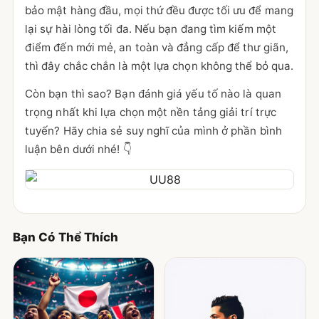
bảo mật hàng đầu, mọi thứ đều được tối ưu để mang
lại sự hài lòng tối đa. Nếu bạn đang tìm kiếm một
điểm đến mới mẻ, an toàn và đẳng cấp để thư giãn,
thì đây chắc chắn là một lựa chọn không thể bỏ qua.
Còn bạn thì sao? Bạn đánh giá yếu tố nào là quan
trọng nhất khi lựa chọn một nền tảng giải trí trực
tuyến? Hãy chia sẻ suy nghĩ của mình ở phần bình
luận bên dưới nhé! 👇
Bạn Có Thể Thích