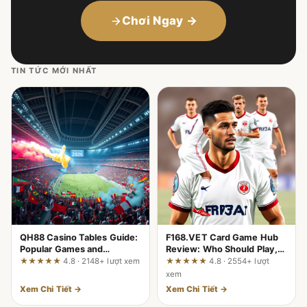
Chơi Ngay →
TIN TỨC MỚI NHẤT
QH88 Casino Tables Guide:
F168.VET Card Game Hub
Popular Games and
Review: Who Should Play,
Features
Who Should Skip, and How
★★★★★
4.8 · 2148+ lượt xem
★★★★★
4.8 · 2554+ lượt
to Verify Before You
xem
Deposit
Xem Chi Tiết →
Xem Chi Tiết →