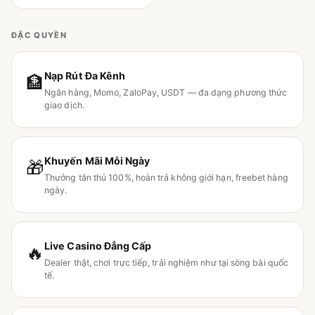
ĐẶC QUYỀN
Nạp Rút Đa Kênh
🏦
Ngân hàng, Momo, ZaloPay, USDT — đa dạng phương thức
giao dịch.
Khuyến Mãi Mỗi Ngày
🎁
Thưởng tân thủ 100%, hoàn trả không giới hạn, freebet hàng
ngày.
Live Casino Đẳng Cấp
🔥
Dealer thật, chơi trực tiếp, trải nghiệm như tại sòng bài quốc
tế.