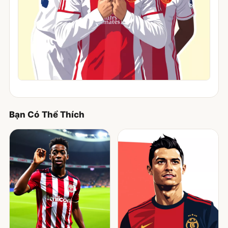
Bạn Có Thể Thích