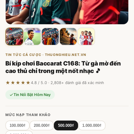
TIN TỨC CÁ CƯỢC · THUONGHIEU.NET.VN
Bí kíp chơi Baccarat C168: Từ gà mờ đến
cao thủ chỉ trong một nốt nhạc 🎵
★★★★★
4.8 / 5.0 · 2,808+ đánh giá đã xác minh
Tin Nổi Bật Hôm Nay
MỨC NẠP THAM KHẢO
100.000₫
200.000₫
500.000₫
1.000.000₫