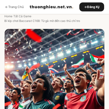
thuonghieu.net.vn
.
Trang Chủ
Đăng Ký
Home
›
Tất Cả Game
›
Bí kíp chơi Baccarat C168: Từ gà mờ đến cao thủ chỉ tro