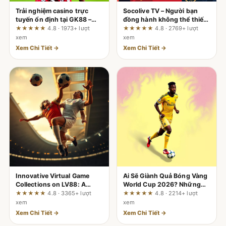
Trải nghiệm casino trực
Socolive TV – Người bạn
tuyến ổn định tại GK88 –
đồng hành không thể thiếu
Sân chơi của người thực,
của dân mê túc cầu
★★★★★
4.8 · 1973+ lượt
★★★★★
4.8 · 2769+ lượt
tiền thật
xem
xem
Xem Chi Tiết →
Xem Chi Tiết →
Innovative Virtual Game
Ai Sẽ Giành Quả Bóng Vàng
Collections on LV88: A
World Cup 2026? Những
Balanced Review of
Ứng Cử Viên Sáng Giá
★★★★★
4.8 · 3365+ lượt
★★★★★
4.8 · 2214+ lượt
Usability, Speed, and Safety
xem
xem
Xem Chi Tiết →
Xem Chi Tiết →