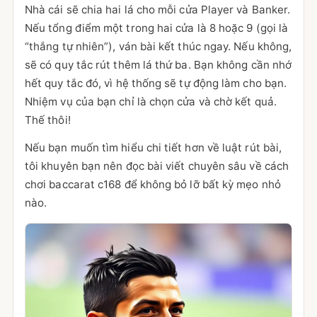
Nhà cái sẽ chia hai lá cho mỗi cửa Player và Banker.
Nếu tổng điểm một trong hai cửa là 8 hoặc 9 (gọi là
“thắng tự nhiên”), ván bài kết thúc ngay. Nếu không,
sẽ có quy tắc rút thêm lá thứ ba. Bạn không cần nhớ
hết quy tắc đó, vì hệ thống sẽ tự động làm cho bạn.
Nhiệm vụ của bạn chỉ là chọn cửa và chờ kết quả.
Thế thôi!
Nếu bạn muốn tìm hiểu chi tiết hơn về luật rút bài,
tôi khuyên bạn nên đọc bài viết chuyên sâu về cách
chơi baccarat c168 để không bỏ lỡ bất kỳ mẹo nhỏ
nào.