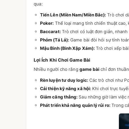
qua:
Tiến Lên (Miền Nam/Miền Bắc):
Trò chơi dâ
Poker:
Thể loại mang tính chiến thuật cao, 
Baccarat:
Trò chơi có luật đơn giản, nhanh 
Phỏm (Tá Lả):
Game bài đòi hỏi sự tính toá
Mậu Binh (Binh Xập Xám):
Trò chơi xếp bài
Lợi Ích Khi Chơi Game Bài
Nhiều người cho rằng
game bài
chỉ đơn thuần 
Rèn luyện tư duy logic:
Các trò chơi như Po
Cải thiện kỹ năng xã hội:
Khi chơi trực tuyế
Giảm căng thẳng:
Sau những giờ làm việc m
Phát triển khả năng quản lý rủi ro:
Trong cá