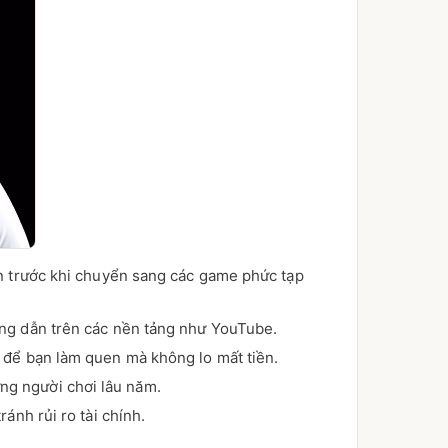
ản trước khi chuyển sang các game phức tạp
ng dẫn trên các nền tảng như YouTube.
 để bạn làm quen mà không lo mất tiền.
ng người chơi lâu năm.
ánh rủi ro tài chính.