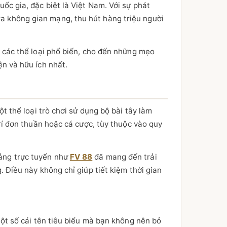
uốc gia, đặc biệt là Việt Nam. Với sự phát
a không gian mạng, thu hút hàng triệu người
n, các thể loại phổ biến, cho đến những mẹo
ện và hữu ích nhất.
ột thể loại trò chơi sử dụng bộ bài tây làm
trí đơn thuần hoặc cá cược, tùy thuộc vào quy
tảng trực tuyến như
FV 88
đã mang đến trải
. Điều này không chỉ giúp tiết kiệm thời gian
một số cái tên tiêu biểu mà bạn không nên bỏ