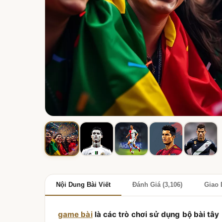
Nội Dung Bài Viết
Đánh Giá (3,106)
Giao 
game bài
là các trò chơi sử dụng bộ bài tây 