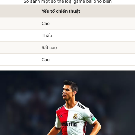
So sánh một số thể loại game bài phổ biến
Yếu tố chiến thuật
Cao
Thấp
Rất cao
Cao