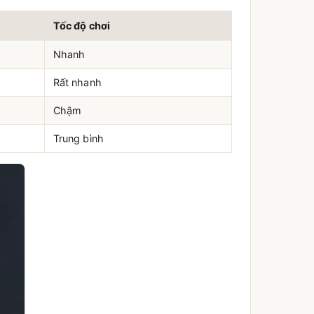
Tốc độ chơi
Nhanh
Rất nhanh
Chậm
Trung bình