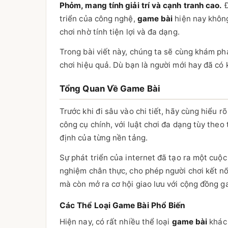
Phỏm, mang tính giải trí và cạnh tranh cao.
Đ
triển của công nghệ,
game bài
hiện nay không
chơi nhờ tính tiện lợi và đa dạng.
Trong bài viết này, chúng ta sẽ cùng khám ph
chơi hiệu quả. Dù bạn là người mới hay đã có 
Tổng Quan Về Game Bài
Trước khi đi sâu vào chi tiết, hãy cùng hiểu r
công cụ chính, với luật chơi đa dạng tùy theo 
định của từng nền tảng.
Sự phát triển của internet đã tạo ra một cuộ
nghiệm chân thực, cho phép người chơi kết nối 
mà còn mở ra cơ hội giao lưu với cộng đồng g
Các Thể Loại Game Bài Phổ Biến
Hiện nay, có rất nhiều thể loại
game bài
khác 