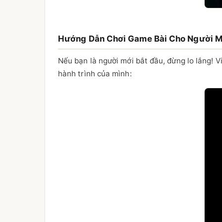
Hướng Dẫn Chơi Game Bài Cho Người M
Nếu bạn là người mới bắt đầu, đừng lo lắng! 
hành trình của mình: