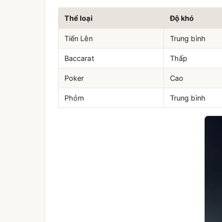
Thể loại
Độ khó
Tiến Lên
Trung bình
Baccarat
Thấp
Poker
Cao
Phỏm
Trung bình