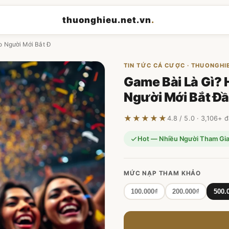
thuonghieu.net.vn
.
o Người Mới Bắt Đ
TIN TỨC CÁ CƯỢC · THUONGHI
Game Bài Là Gì?
Người Mới Bắt Đ
★★★★★
4.8 / 5.0 · 3,106+ 
Hot — Nhiều Người Tham Gi
MỨC NẠP THAM KHẢO
100.000₫
200.000₫
500.