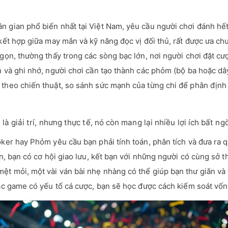
n gian phổ biến nhất tại Việt Nam, yêu cầu người chơi đánh hết 
kết hợp giữa may mắn và kỹ năng đọc vị đối thủ, rất được ưa ch
gọn, thường thấy trong các sòng bạc lớn, nơi người chơi đặt cư
n và ghi nhớ, người chơi cần tạo thành các phỏm (bộ ba hoặc dâ
 theo chiến thuật, so sánh sức mạnh của từng chi để phân định
là giải trí, nhưng thực tế, nó còn mang lại nhiều lợi ích bất ng
ker hay Phỏm yêu cầu bạn phải tính toán, phân tích và đưa ra 
n, bạn có cơ hội giao lưu, kết bạn với những người có cùng sở thí
ệt mỏi, một vài ván bài nhẹ nhàng có thể giúp bạn thư giãn và 
c game có yếu tố cá cược, bạn sẽ học được cách kiểm soát vốn 