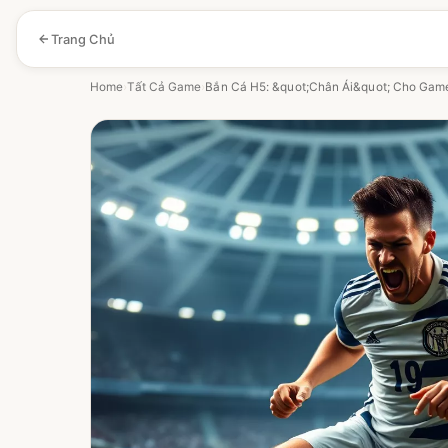
Trang Chủ
Home
›
Tất Cả Game
›
Bắn Cá H5: &quot;Chân Ái&quot; Cho Gam