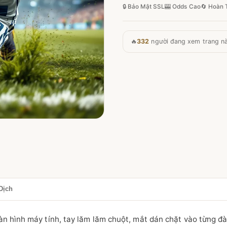
🔒 Bảo Mật SSL
🎰 Odds Cao
🔄 Hoàn 
🔥
332
người đang xem trang n
Dịch
àn hình máy tính, tay lăm lăm chuột, mắt dán chặt vào từng đ