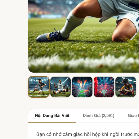
Nội Dung Bài Viết
Đánh Giá (2,591)
Giao 
Bạn có nhớ cảm giác hồi hộp khi ngồi trước m