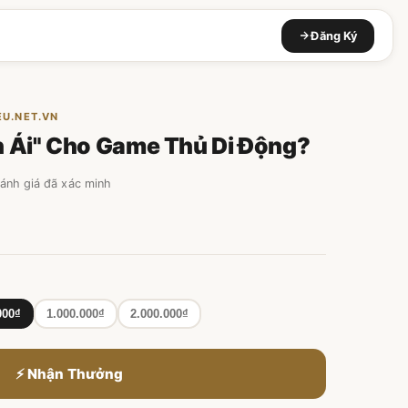
Đăng Ký
EU.NET.VN
n Ái" Cho Game Thủ Di Động?
đánh giá đã xác minh
000₫
1.000.000₫
2.000.000₫
⚡ Nhận Thưởng