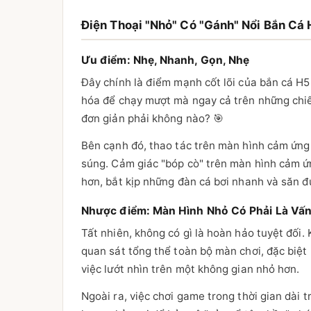
Điện Thoại "Nhỏ" Có "Gánh" Nổi Bắn Cá
Ưu điểm: Nhẹ, Nhanh, Gọn, Nhẹ
Đây chính là điểm mạnh cốt lõi của bắn cá H5.
hóa để chạy mượt mà ngay cả trên những chiếc
đơn giản phải không nào? 🎯
Bên cạnh đó, thao tác trên màn hình cảm ứng
súng. Cảm giác "bóp cò" trên màn hình cảm ứ
hơn, bắt kịp những đàn cá bơi nhanh và săn đ
Nhược điểm: Màn Hình Nhỏ Có Phải Là Vấ
Tất nhiên, không có gì là hoàn hảo tuyệt đối.
quan sát tổng thể toàn bộ màn chơi, đặc biệt 
việc lướt nhìn trên một không gian nhỏ hơn.
Ngoài ra, việc chơi game trong thời gian dài 