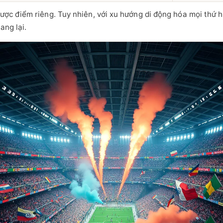
ược điểm riêng. Tuy nhiên, với xu hướng di động hóa mọi thứ h
ang lại.