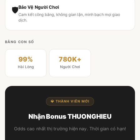
Bảo Vệ Người Chơi
🛡
Cam kết công bằng, không gian lận, minh bạch mọi giao
dịch.
BẰNG CON SỐ
99%
780K+
Hài Lòng
Người Chơi
💎 THÀNH VIÊN MỚI
Nhận Bonus THUONGHIEU
Odds cao nhất thị trường hiện nay. Thời gian có hạn!