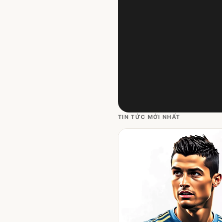
TIN TỨC MỚI NHẤT