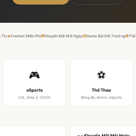
 Tin
🔥
Freebet Miễn Phí
🎁
Khuyến Mãi Mỗi Ngày
🎲
Game Bài Đổi Thưởng
⚽
Thể
🎮
⚽
eSports
Thể Thao
LOL, Dota 2, CS:GO
Bóng đá, tennis, eSports
Khuyến Mãi Mỗi Ngày