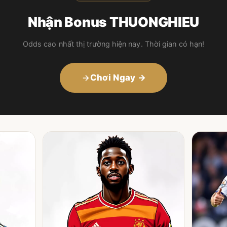
Nhận Bonus THUONGHIEU
Odds cao nhất thị trường hiện nay. Thời gian có hạn!
Chơi Ngay →