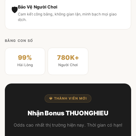
Bảo Vệ Người Chơi
🛡
Cam kết công bằng, không gian lận, minh bạch mọi giao
dịch.
BẰNG CON SỐ
99%
780K+
Hài Lòng
Người Chơi
💎 THÀNH VIÊN MỚI
Nhận Bonus THUONGHIEU
Odds cao nhất thị trường hiện nay. Thời gian có hạn!