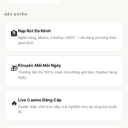
ĐẶC QUYỀN
Nạp Rút Đa Kênh
🏦
Ngân hàng, Momo, ZaloPay, USDT — đa dạng phương thức
giao dịch.
Khuyến Mãi Mỗi Ngày
🎁
Thưởng tân thủ 100%, hoàn trả không giới hạn, freebet hàng
ngày.
Live Casino Đẳng Cấp
🔥
Dealer thật, chơi trực tiếp, trải nghiệm như tại sòng bài quốc
tế.