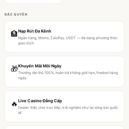
ĐẶC QUYỀN
Nạp Rút Đa Kênh
🏦
Ngân hàng, Momo, ZaloPay, USDT — đa dạng phương thức
giao dịch.
Khuyến Mãi Mỗi Ngày
🎁
Thưởng tân thủ 100%, hoàn trả không giới hạn, freebet hàng
ngày.
Live Casino Đẳng Cấp
🔥
Dealer thật, chơi trực tiếp, trải nghiệm như tại sòng bài quốc
tế.