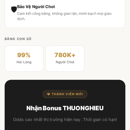
Bảo Vệ Người Chơi
🛡
Cam kết công bằng, không gian lận, minh bạch mọi giao
dịch.
BẰNG CON SỐ
99%
780K+
Hài Lòng
Người Chơi
💎 THÀNH VIÊN MỚI
Nhận Bonus THUONGHIEU
Odds cao nhất thị trường hiện nay. Thời gian có hạn!