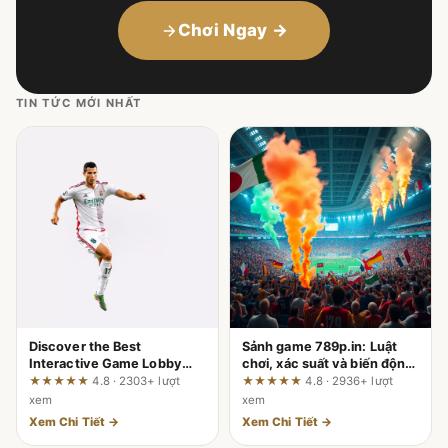
Chơi Ngay →
TIN TỨC MỚI NHẤT
Discover the Best
Sảnh game 789p.in: Luật
Interactive Game Lobby
chơi, xác suất và biến động
Online at s666t5.net
trong không gian giải trí
★★★★★
4.8 · 2303+ lượt
★★★★★
4.8 · 2936+ lượt
năng động
xem
xem
Xem Chi Tiết →
Xem Chi Tiết →