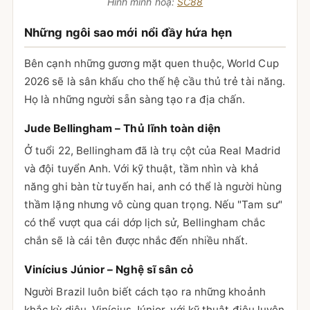
Hình minh hoạ:
SC88
Những ngôi sao mới nổi đầy hứa hẹn
Bên cạnh những gương mặt quen thuộc, World Cup
2026 sẽ là sân khấu cho thế hệ cầu thủ trẻ tài năng.
Họ là những người sẵn sàng tạo ra địa chấn.
Jude Bellingham – Thủ lĩnh toàn diện
Ở tuổi 22, Bellingham đã là trụ cột của Real Madrid
và đội tuyển Anh. Với kỹ thuật, tầm nhìn và khả
năng ghi bàn từ tuyến hai, anh có thể là người hùng
thầm lặng nhưng vô cùng quan trọng. Nếu "Tam sư"
có thể vượt qua cái dớp lịch sử, Bellingham chắc
chắn sẽ là cái tên được nhắc đến nhiều nhất.
Vinícius Júnior – Nghệ sĩ sân cỏ
Người Brazil luôn biết cách tạo ra những khoảnh
khắc kỳ diệu. Vinícius Júnior, với kỹ thuật điêu luyện