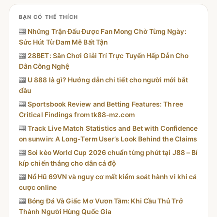
BẠN CÓ THỂ THÍCH
🎰
Những Trận Đấu Được Fan Mong Chờ Từng Ngày:
Sức Hút Từ Đam Mê Bất Tận
🎰
28BET: Sân Chơi Giải Trí Trực Tuyến Hấp Dẫn Cho
Dân Công Nghệ
🎰
U 888 là gì? Hướng dẫn chi tiết cho người mới bắt
đầu
🎰
Sportsbook Review and Betting Features: Three
Critical Findings from tk88-mz.com
🎰
Track Live Match Statistics and Bet with Confidence
on sunwin: A Long‑Term User’s Look Behind the Claims
🎰
Soi kèo World Cup 2026 chuẩn từng phút tại J88 – Bí
kíp chiến thắng cho dân cá độ
🎰
Nổ Hũ 69VN và nguy cơ mất kiểm soát hành vi khi cá
cược online
🎰
Bóng Đá Và Giấc Mơ Vươn Tầm: Khi Cầu Thủ Trở
Thành Người Hùng Quốc Gia