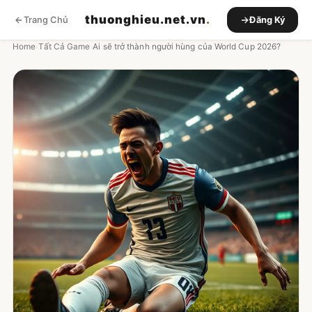
thuonghieu.net.vn
.
Trang Chủ
Đăng Ký
Home
›
Tất Cả Game
›
Ai sẽ trở thành người hùng của World Cup 2026?