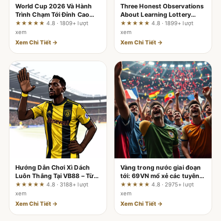
World Cup 2026 Và Hành
Three Honest Observations
Trình Chạm Tới Đỉnh Cao
About Learning Lottery
Danh Vọng
Statistics Through
★★★★★
4.8 · 1809+ lượt
★★★★★
4.8 · 1899+ lượt
789betmoi.com
xem
xem
Xem Chi Tiết →
Xem Chi Tiết →
Hướng Dẫn Chơi Xì Dách
Vàng trong nước giai đoạn
Luôn Thắng Tại VB88 – Từ
tới: 69VN mổ xẻ các tuyên
Cơ Bản Đến Nâng Cao
bố quảng cáo và bộ tiêu chí
★★★★★
4.8 · 3188+ lượt
★★★★★
4.8 · 2975+ lượt
kiểm tra cho nhà đầu tư
xem
xem
Xem Chi Tiết →
Xem Chi Tiết →