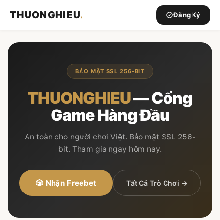
THUONGHIEU
.
Đăng Ký
BẢO MẬT SSL 256-BIT
THUONGHIEU
— Cổng
Game Hàng Đầu
An toàn cho người chơi Việt. Bảo mật SSL 256-
bit. Tham gia ngay hôm nay.
🎲 Nhận Freebet
Tất Cả Trò Chơi →