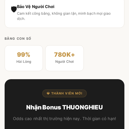
Bảo Vệ Người Chơi
🛡
Cam kết công bằng, không gian lận, minh bạch mọi giao
dịch.
BẰNG CON SỐ
99%
780K+
Hài Lòng
Người Chơi
💎 THÀNH VIÊN MỚI
Nhận Bonus THUONGHIEU
Odds cao nhất thị trường hiện nay. Thời gian có hạn!