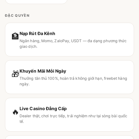
ĐẶC QUYỀN
Nạp Rút Đa Kênh
🏦
Ngân hàng, Momo, ZaloPay, USDT — đa dạng phương thức
giao dịch.
Khuyến Mãi Mỗi Ngày
🎁
Thưởng tân thủ 100%, hoàn trả không giới hạn, freebet hàng
ngày.
Live Casino Đẳng Cấp
🔥
Dealer thật, chơi trực tiếp, trải nghiệm như tại sòng bài quốc
tế.