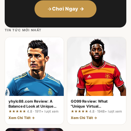
Chơi Ngay →
TIN TỨC MỚI NHẤT
yhylc88.com Review: A
GO99 Review: What
Balanced Look at Unique
"Unique Virtual
Virtual Entertainment
Entertainment" Actually
★★★★★
4.8 · 1911+ lượt xem
★★★★★
4.8 · 1948+ lượt xem
Features
Means and What to Verify
Xem Chi Tiết →
Xem Chi Tiết →
First