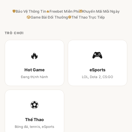
🛡
Bảo Vệ Thông Tin
🔥
Freebet Miễn Phí
🎁
Khuyến Mãi Mỗi Ngày
🎲
Game Bài Đổi Thưởng
⚽
Thể Thao Trực Tiếp
TRÒ CHƠI
🔥
🎮
Hot Game
eSports
Đang thịnh hành
LOL, Dota 2, CS:GO
⚽
Thể Thao
Bóng đá, tennis, eSports