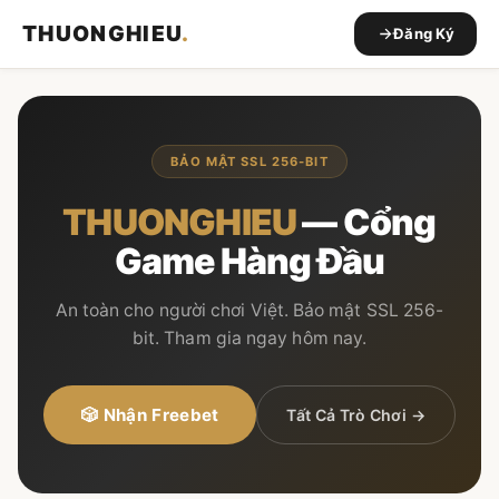
THUONGHIEU
.
Đăng Ký
BẢO MẬT SSL 256-BIT
THUONGHIEU
— Cổng
Game Hàng Đầu
An toàn cho người chơi Việt. Bảo mật SSL 256-
bit. Tham gia ngay hôm nay.
🎲 Nhận Freebet
Tất Cả Trò Chơi →