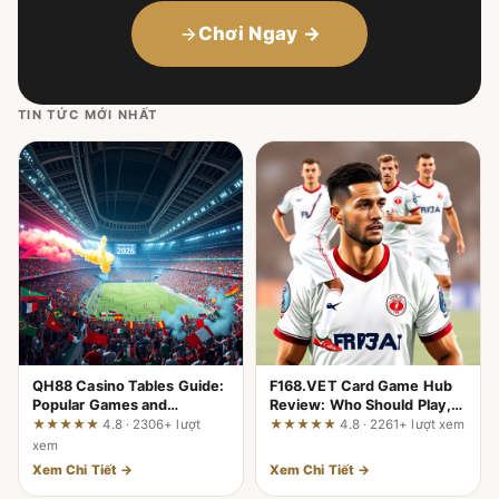
Chơi Ngay →
TIN TỨC MỚI NHẤT
QH88 Casino Tables Guide:
F168.VET Card Game Hub
Popular Games and
Review: Who Should Play,
Features
Who Should Skip, and How
★★★★★
4.8 · 2306+ lượt
★★★★★
4.8 · 2261+ lượt xem
to Verify Before You
xem
Deposit
Xem Chi Tiết →
Xem Chi Tiết →