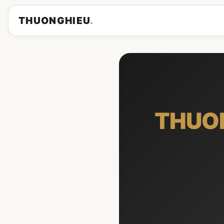
THUONGHIEU
.
THUO