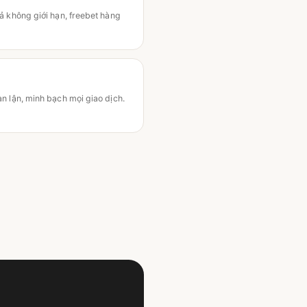
ả không giới hạn, freebet hàng
n lận, minh bạch mọi giao dịch.