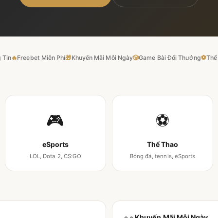
 Tin
🔥
Freebet Miễn Phí
🎁
Khuyến Mãi Mỗi Ngày
🎲
Game Bài Đổi Thưởng
⚽
Thể
🎮
⚽
eSports
Thể Thao
LOL, Dota 2, CS:GO
Bóng đá, tennis, eSports
Khuyến Mãi Mỗi Ngày