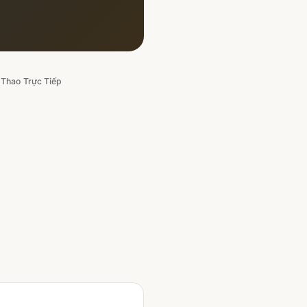
 Thao Trực Tiếp