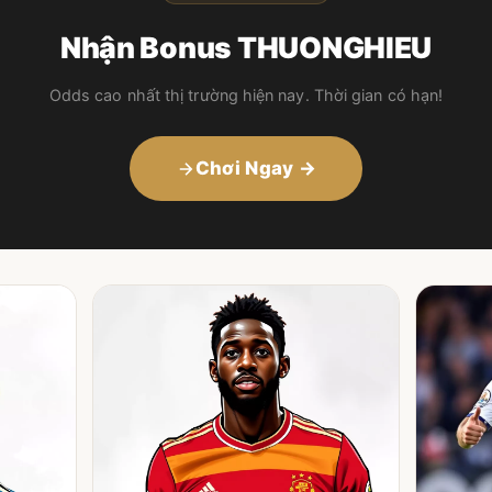
Nhận Bonus THUONGHIEU
Odds cao nhất thị trường hiện nay. Thời gian có hạn!
Chơi Ngay →