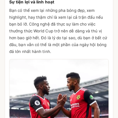
Sự tiện lợi và linh hoạt
Bạn có thể xem lại những pha bóng đẹp, xem
highlight, hay thậm chí là xem lại cả trận đấu nếu
bạn bỏ lỡ. Công nghệ đã thực sự làm cho việc
thưởng thức World Cup trở nên dễ dàng và thú vị
hơn bao giờ hết. Đó là lý do tại sao, dù bạn ở bất cứ
đâu, bạn vẫn có thể là một phần của ngày hội bóng
đá lớn nhất hành tinh.