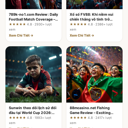
789k-no1.com Review: Daily
Xổ số FV88: Khi niềm vui
Football Match Coverage –
chiến thắng vô tình trở
A Long-Time User’s Look at
thành vòng xoáy may rủi
★★★★★
4.8 · 2930+ lượt
★★★★★
4.8 · 2386+ lượt
thuonghieu.net.vn
xem
xem
Xem Chi Tiết →
Xem Chi Tiết →
Sunwin theo dõi lịch sử đối
88mcasino.net Fishing
đầu tại World Cup 2026:
Game Review – Exciting
Cẩm nang không thể bỏ lỡ
Gameplay and Rewards
★★★★★
4.8 · 1993+ lượt
★★★★★
4.8 · 2417+ lượt
xem
xem