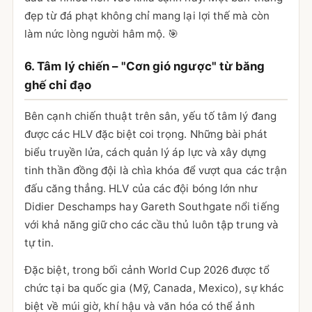
đẹp từ đá phạt không chỉ mang lại lợi thế mà còn
làm nức lòng người hâm mộ. 🎯
6. Tâm lý chiến – "Cơn gió ngược" từ băng
ghế chỉ đạo
Bên cạnh chiến thuật trên sân, yếu tố tâm lý đang
được các HLV đặc biệt coi trọng. Những bài phát
biểu truyền lửa, cách quản lý áp lực và xây dựng
tinh thần đồng đội là chìa khóa để vượt qua các trận
đấu căng thẳng. HLV của các đội bóng lớn như
Didier Deschamps hay Gareth Southgate nổi tiếng
với khả năng giữ cho các cầu thủ luôn tập trung và
tự tin.
Đặc biệt, trong bối cảnh World Cup 2026 được tổ
chức tại ba quốc gia (Mỹ, Canada, Mexico), sự khác
biệt về múi giờ, khí hậu và văn hóa có thể ảnh