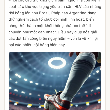
– nơi các cầu thủ không chỉ bám người mà còn kiểm
soát các khu vực trọng yếu trên sân. HLV của những
đội bóng lớn như Brazil, Pháp hay Argentina đang
thử nghiệm cách tổ chức đội hình linh hoạt, biến
hàng thủ thành một khối thống nhất có thể "di
chuyển như một dàn nhạc". Điều này giúp hóa giải
các đợt tấn công biên nguy hiểm – vốn là vũ khí lợi
hại của nhiều đội bóng hiện nay.