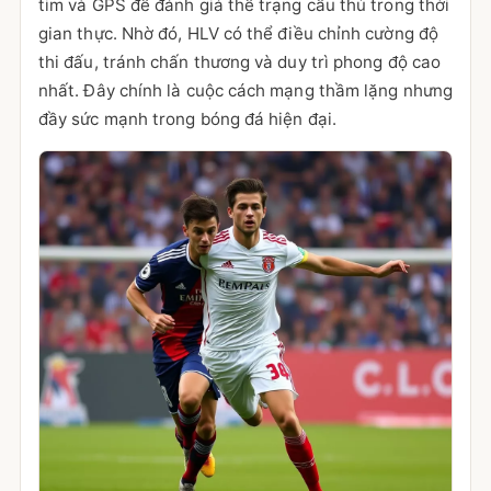
tim và GPS để đánh giá thể trạng cầu thủ trong thời
gian thực. Nhờ đó, HLV có thể điều chỉnh cường độ
thi đấu, tránh chấn thương và duy trì phong độ cao
nhất. Đây chính là cuộc cách mạng thầm lặng nhưng
đầy sức mạnh trong bóng đá hiện đại.