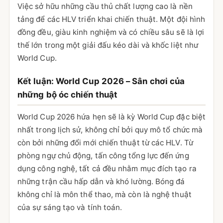
Việc sở hữu những cầu thủ chất lượng cao là nền
tảng để các HLV triển khai chiến thuật. Một đội hình
đồng đều, giàu kinh nghiệm và có chiều sâu sẽ là lợi
thế lớn trong một giải đấu kéo dài và khốc liệt như
World Cup.
Kết luận: World Cup 2026 – Sân chơi của
những bộ óc chiến thuật
World Cup 2026 hứa hẹn sẽ là kỳ World Cup đặc biệt
nhất trong lịch sử, không chỉ bởi quy mô tổ chức mà
còn bởi những đổi mới chiến thuật từ các HLV. Từ
phòng ngự chủ động, tấn công tổng lực đến ứng
dụng công nghệ, tất cả đều nhằm mục đích tạo ra
những trận cầu hấp dẫn và khó lường. Bóng đá
không chỉ là môn thể thao, mà còn là nghệ thuật
của sự sáng tạo và tính toán.