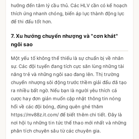
hưởng đến tâm lý cầu thủ. Các HLV cần có kế hoạch
thích ứng nhanh chóng, biến áp lực thành động lực
để thi đấu tốt hơn.
7. Xu hướng chuyển nhượng và "cơn khát"
ngôi sao
Một yếu tố không thể thiếu là sự chuẩn bị về nhân
sự. Các đội tuyển đang tích cực săn lùng những tài
năng trẻ và những ngôi sao đang lên. Thị trường
chuyển nhượng sôi động trước thềm giải đấu đã tạo
ra nhiều bất ngờ. Nếu bạn là người yêu thích cá
cược hay đơn giản muốn cập nhật thông tin nóng
hổi về các đội bóng, đừng quên ghé thăm
https://mv88z.it.com/ để biết thêm chi tiết. Đây là
nơi hội tụ những tin tức thể thao mới nhất và những
phân tích chuyên sâu từ các chuyên gia.