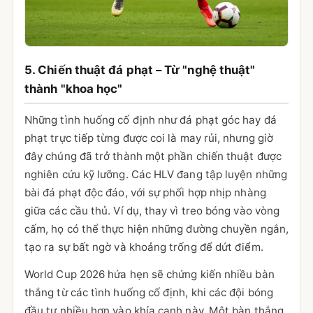
5. Chiến thuật đá phạt – Từ "nghệ thuật"
thành "khoa học"
Những tình huống cố định như đá phạt góc hay đá
phạt trực tiếp từng được coi là may rủi, nhưng giờ
đây chúng đã trở thành một phần chiến thuật được
nghiên cứu kỹ lưỡng. Các HLV đang tập luyện những
bài đá phạt độc đáo, với sự phối hợp nhịp nhàng
giữa các cầu thủ. Ví dụ, thay vì treo bóng vào vòng
cấm, họ có thể thực hiện những đường chuyền ngắn,
tạo ra sự bất ngờ và khoảng trống để dứt điểm.
World Cup 2026 hứa hẹn sẽ chứng kiến nhiều bàn
thắng từ các tình huống cố định, khi các đội bóng
đầu tư nhiều hơn vào khía cạnh này. Một bàn thắng