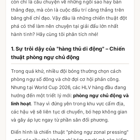
còn chỉ là câu chuyện về những ngôi sao hay bàn
thắng đẹp, mà còn là cuộc đấu trí căng thẳng trên
băng ghế chỉ đạo. Vậy đâu là những chiến thuật đột
phá có thể làm nên chuyện tại giải đấu lớn nhất
hành tinh? Hãy cùng tôi phân tích nhé!
1. Sự trỗi dậy của "hàng thủ di động" – Chiến
thuật phòng ngự chủ động
Trong quá khứ, nhiều đội bóng thường chọn cách
phòng ngự số đông và chờ đợi cơ hội phản công.
Nhưng tại World Cup 2026, các HLV hàng đầu đang
hướng đến một triết lý mới:
phòng ngự chủ động và
linh hoạt
. Thay vì đứng yên trong khu vực cấm địa,
các hậu vệ sẽ liên tục di chuyển, bó hẹp không gian
và gây áp lực ngay từ phần sân đối phương.
Điển hình là chiến thuật "phòng ngự zonal pressing"