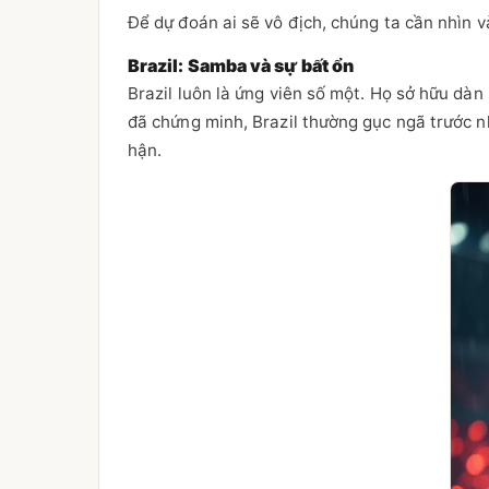
Để dự đoán ai sẽ vô địch, chúng ta cần nhìn 
Brazil: Samba và sự bất ổn
Brazil luôn là ứng viên số một. Họ sở hữu dàn
đã chứng minh, Brazil thường gục ngã trước n
hận.