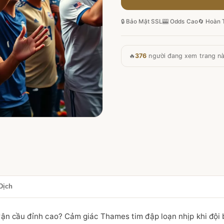
🔒 Bảo Mật SSL
🎰 Odds Cao
🔄 Hoàn 
🔥
376
người đang xem trang n
Dịch
ận cầu đỉnh cao? Cảm giác Thames tim đập loạn nhịp khi đội 