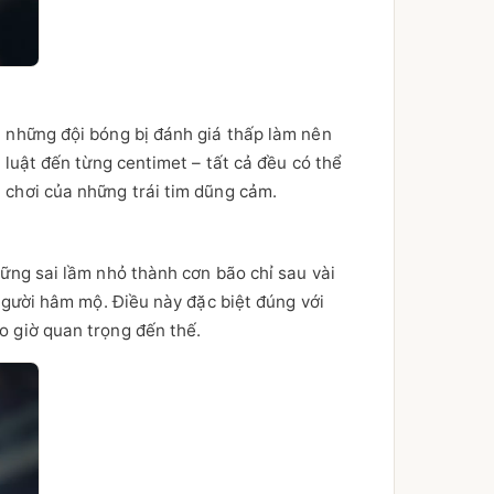
i những đội bóng bị đánh giá thấp làm nên
 luật đến từng centimet – tất cả đều có thể
 chơi của những trái tim dũng cảm.
hững sai lầm nhỏ thành cơn bão chỉ sau vài
 người hâm mộ. Điều này đặc biệt đúng với
o giờ quan trọng đến thế.