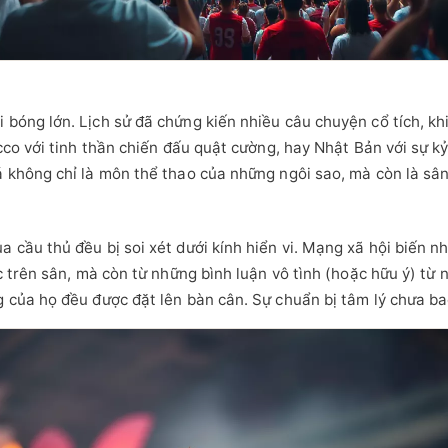
bóng lớn. Lịch sử đã chứng kiến nhiều câu chuyện cổ tích, kh
cco với tinh thần chiến đấu quật cường, hay Nhật Bản với sự kỷ
 không chỉ là môn thể thao của những ngôi sao, mà còn là sân
 cầu thủ đều bị soi xét dưới kính hiển vi. Mạng xã hội biến n
c trên sân, mà còn từ những bình luận vô tình (hoặc hữu ý) từ
 của họ đều được đặt lên bàn cân. Sự chuẩn bị tâm lý chưa ba