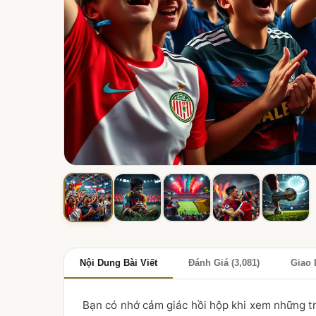
Nội Dung Bài Viết
Đánh Giá (3,081)
Giao 
Bạn có nhớ cảm giác hồi hộp khi xem những tr