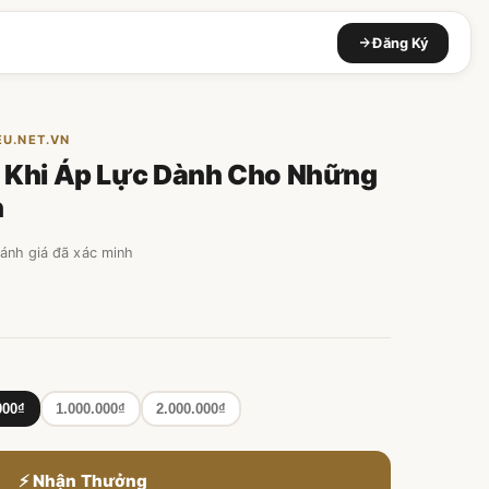
Đăng Ký
EU.NET.VN
 Khi Áp Lực Dành Cho Những
h
đánh giá đã xác minh
000₫
1.000.000₫
2.000.000₫
⚡ Nhận Thưởng