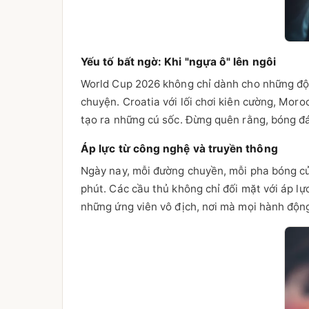
Yếu tố bất ngờ: Khi "ngựa ô" lên ngôi
World Cup 2026 không chỉ dành cho những đội 
chuyện. Croatia với lối chơi kiên cường, Moro
tạo ra những cú sốc. Đừng quên rằng, bóng đá
Áp lực từ công nghệ và truyền thông
Ngày nay, mỗi đường chuyền, mỗi pha bóng của
phút. Các cầu thủ không chỉ đối mặt với áp lự
những ứng viên vô địch, nơi mà mọi hành động