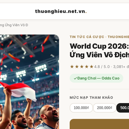
thuonghieu.net.vn
.
ng Ứng Viên Vô Đ
TIN TỨC CÁ CƯỢC · THUONGHI
World Cup 2026:
Ứng Viên Vô Địc
★★★★★
4.8 / 5.0 · 3,081+ 
Đang Chơi — Odds Cao
MỨC NẠP THAM KHẢO
100.000₫
200.000₫
500.