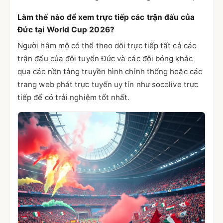
Làm thế nào để xem trực tiếp các trận đấu của
Đức tại World Cup 2026?
Người hâm mộ có thể theo dõi trực tiếp tất cả các
trận đấu của đội tuyển Đức và các đội bóng khác
qua các nền tảng truyền hình chính thống hoặc các
trang web phát trực tuyến uy tín như socolive trực
tiếp để có trải nghiệm tốt nhất.