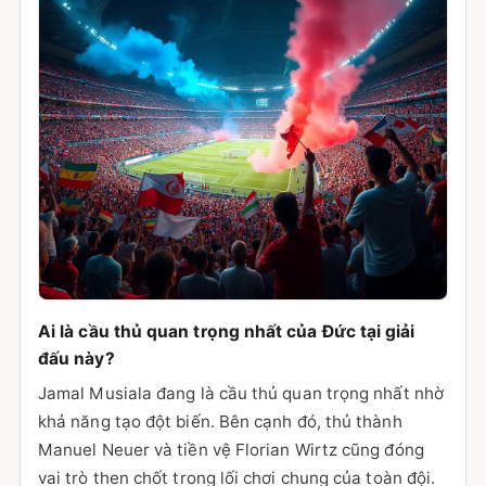
Ai là cầu thủ quan trọng nhất của Đức tại giải
đấu này?
Jamal Musiala đang là cầu thủ quan trọng nhất nhờ
khả năng tạo đột biến. Bên cạnh đó, thủ thành
Manuel Neuer và tiền vệ Florian Wirtz cũng đóng
vai trò then chốt trong lối chơi chung của toàn đội.