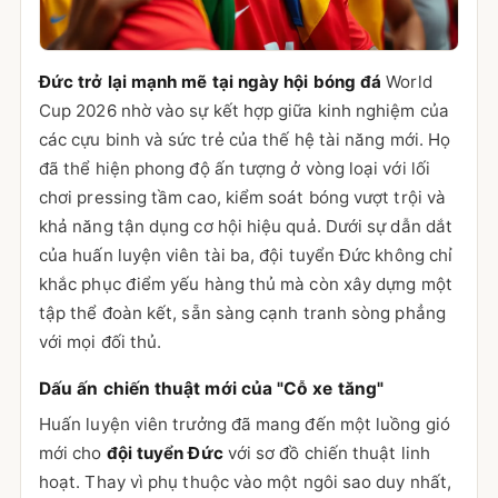
Đức trở lại mạnh mẽ tại ngày hội bóng đá
World
Cup 2026 nhờ vào sự kết hợp giữa kinh nghiệm của
các cựu binh và sức trẻ của thế hệ tài năng mới. Họ
đã thể hiện phong độ ấn tượng ở vòng loại với lối
chơi pressing tầm cao, kiểm soát bóng vượt trội và
khả năng tận dụng cơ hội hiệu quả. Dưới sự dẫn dắt
của huấn luyện viên tài ba, đội tuyển Đức không chỉ
khắc phục điểm yếu hàng thủ mà còn xây dựng một
tập thể đoàn kết, sẵn sàng cạnh tranh sòng phẳng
với mọi đối thủ.
Dấu ấn chiến thuật mới của "Cỗ xe tăng"
Huấn luyện viên trưởng đã mang đến một luồng gió
mới cho
đội tuyển Đức
với sơ đồ chiến thuật linh
hoạt. Thay vì phụ thuộc vào một ngôi sao duy nhất,