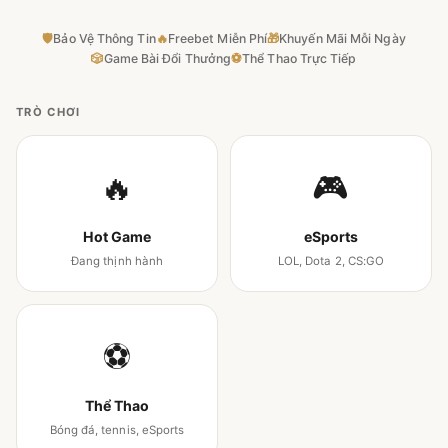
🛡
Bảo Vệ Thông Tin
🔥
Freebet Miễn Phí
🎁
Khuyến Mãi Mỗi Ngày
🎲
Game Bài Đổi Thưởng
⚽
Thể Thao Trực Tiếp
TRÒ CHƠI
🔥
🎮
Hot Game
eSports
Đang thịnh hành
LOL, Dota 2, CS:GO
⚽
Thể Thao
Bóng đá, tennis, eSports