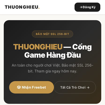
THUONGHIEU
.
Đăng Ký
BẢO MẬT SSL 256-BIT
THUONGHIEU
— Cổng
Game Hàng Đầu
An toàn cho người chơi Việt. Bảo mật SSL 256-
bit. Tham gia ngay hôm nay.
🎲 Nhận Freebet
Tất Cả Trò Chơi →