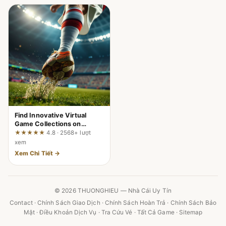
Find Innovative Virtual
Game Collections on
dn8809.com: A UX-
★★★★★
4.8 · 2568+ lượt
Focused Review
xem
Xem Chi Tiết →
© 2026 THUONGHIEU — Nhà Cái Uy Tín
Contact
·
Chính Sách Giao Dịch
·
Chính Sách Hoàn Trả
·
Chính Sách Bảo
Mật
·
Điều Khoản Dịch Vụ
·
Tra Cứu Vé
·
Tất Cả Game
·
Sitemap