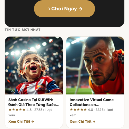
Chơi Ngay →
TIN TỨC MỚI NHẤT
Sảnh Casino Tại KUIWIN:
Innovative Virtual Game
Đánh Giá Theo Từng Bước
Collections on
Người Dùng, Từ Truy Cập
uu88pai.com: Who Actually
★★★★★
4.8 · 2788+ lượt
★★★★★
4.8 · 3375+ lượt
Đến Hỗ Trợ
Gets Value From Them?
xem
xem
Xem Chi Tiết →
Xem Chi Tiết →