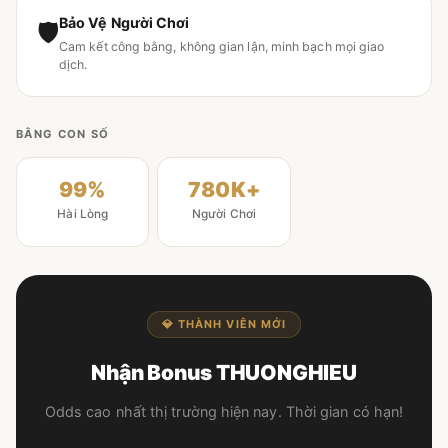
Bảo Vệ Người Chơi
🛡
Cam kết công bằng, không gian lận, minh bạch mọi giao
dịch.
BẰNG CON SỐ
99%
780K+
Hài Lòng
Người Chơi
💎 THÀNH VIÊN MỚI
Nhận Bonus THUONGHIEU
Odds cao nhất thị trường hiện nay. Thời gian có hạn!