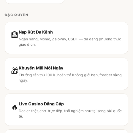
ĐẶC QUYỀN
Nạp Rút Đa Kênh
🏦
Ngân hàng, Momo, ZaloPay, USDT — đa dạng phương thức
giao dịch.
Khuyến Mãi Mỗi Ngày
🎁
Thưởng tân thủ 100%, hoàn trả không giới hạn, freebet hàng
ngày.
Live Casino Đẳng Cấp
🔥
Dealer thật, chơi trực tiếp, trải nghiệm như tại sòng bài quốc
tế.